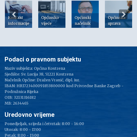
Kontakt
Općinsko
Općinski
Općinska
informacije
vijeće
načelnik
uprava
Podaci o pravnom subjektu
Naziv subjekta: Općina Kostrena
Sjedište: Sv. Lucija 38, 51221 Kostrena
Načelnik Općine: Dražen Vranić, dipl. iur.
IBAN: HR1723400091853800000 kod Privredne Banke Zagreb -
Podružnica Rijeka
OIB: 32131316182
MB: 2634465
Uredovno vrijeme
Ponedjeljak, srijeda i četvrtak: 8:00 - 16:00
Utorak: 8:00 - 17:00
Petak: 8:00 - 15:00