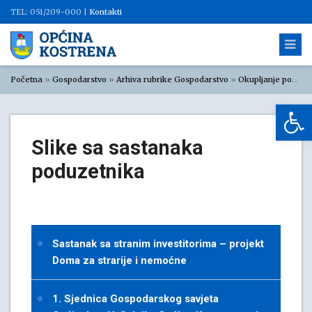
TEL: 051/209-000 |
Kontakti
Početna
»
Gospodarstvo
»
Arhiva rubrike Gospodarstvo
»
Okupljanje poduzetnika
Op
Slike sa sastanaka
poduzetnika
Sastanak sa stranim investitorima – projekt
Doma za strarije i nemoćne
1. Sjednica Gospodarskog savjeta