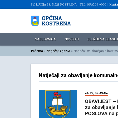
SV. LUCIJA 38, 51221 KOSTRENA |
TEL: 051/209-000 |
Konta
NASLOVNICA
NOVOSTI
SLUŽBENA GLASIL
Početna
»
Natječaji i pozivi
»
Natječaji za obavljanje komuna
Natječaji za obavljanje komunaln
25. rujna 2024.
OBAVIJEST – P
za obavljanje
POSLOVA na p