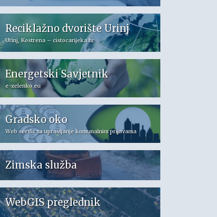
Reciklažno dvorište Urinj
Urinj, Kostrena – cistocarijeka.hr
Energetski Savjetnik
e-zelenko.eu
Gradsko oko
Web servis za upravljanje komunalnim prijavama
Zimska služba
WebGIS preglednik