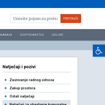
NABAVA
GOSPODARSTVO
ODLUKE
Op
Natječaji i pozivi
Zasnivanje radnog odnosa
Zakup prostora
Ostali natječaji
Natječaji za obavljanje komunalne