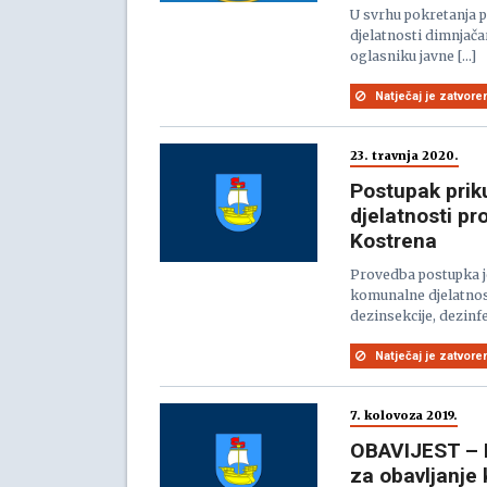
U svrhu pokretanja 
djelatnosti dimnjač
oglasniku javne […]
Natječaj je zatvore
23. travnja 2020.
Postupak prik
djelatnosti p
Kostrena
Provedba postupka j
komunalne djelatnos
dezinsekcije, dezinfe
Natječaj je zatvore
7. kolovoza 2019.
OBAVIJEST – P
za obavljanje