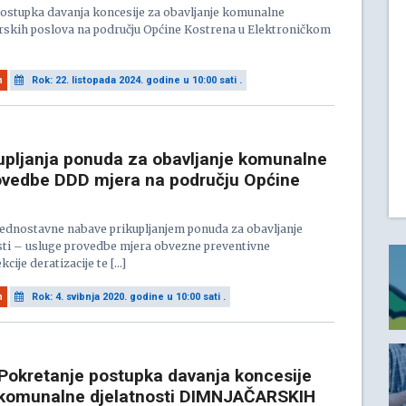
postupka davanja koncesije za obavljanje komunalne
arskih poslova na području Općine Kostrena u Elektroničkom
n
Rok: 22. listopada 2024. godine u 10:00 sati .
upljanja ponuda za obavljanje komunalne
rovedbe DDD mjera na području Općine
ednostavne nabave prikupljanjem ponuda za obavljanje
ti – usluge provedbe mjera obvezne preventivne
kcije deratizacije te […]
n
Rok: 4. svibnja 2020. godine u 10:00 sati .
okretanje postupka davanja koncesije
 komunalne djelatnosti DIMNJAČARSKIH