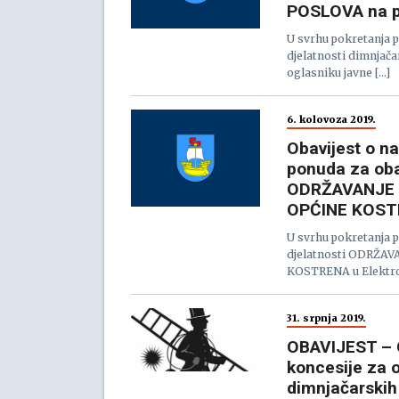
POSLOVA na p
U svrhu pokretanja 
djelatnosti dimnjač
oglasniku javne […]
6. kolovoza 2019.
Obavijest o n
ponuda za oba
ODRŽAVANJE 
OPĆINE KOST
U svrhu pokretanja 
djelatnosti ODRŽ
KOSTRENA u Elektro
31. srpnja 2019.
OBAVIJEST – O
koncesije za 
dimnjačarskih