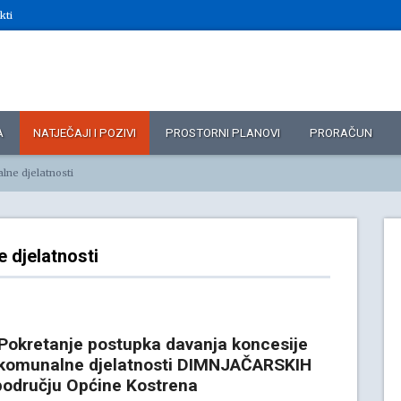
kti
A
NATJEČAJI I POZIVI
PROSTORNI PLANOVI
PRORAČUN
lne djelatnosti
e djelatnosti
okretanje postupka davanja koncesije
 komunalne djelatnosti DIMNJAČARSKIH
odručju Općine Kostrena