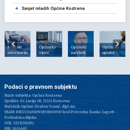
Savjet mladih Općine Kostrena
Kontakt
Općinsko
Općinski
Općinska
informacije
vijeće
načelnik
uprava
Podaci o pravnom subjektu
Naziv subjekta: Općina Kostrena
Sjedište: Sv. Lucija 38, 51221 Kostrena
Načelnik Općine: Dražen Vranić, dipl. iur.
IBAN: HR1723400091853800000 kod Privredne Banke Zagreb -
Podružnica Rijeka
OIB: 32131316182
MB: 2634465