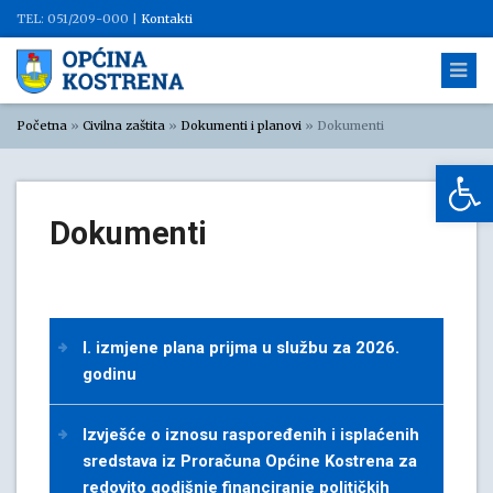
TEL: 051/209-000 |
Kontakti
Početna
»
Civilna zaštita
»
Dokumenti i planovi
»
Dokumenti
Op
Dokumenti
I. izmjene plana prijma u službu za 2026.
godinu
Izvješće o iznosu raspoređenih i isplaćenih
sredstava iz Proračuna Općine Kostrena za
redovito godišnje financiranje političkih