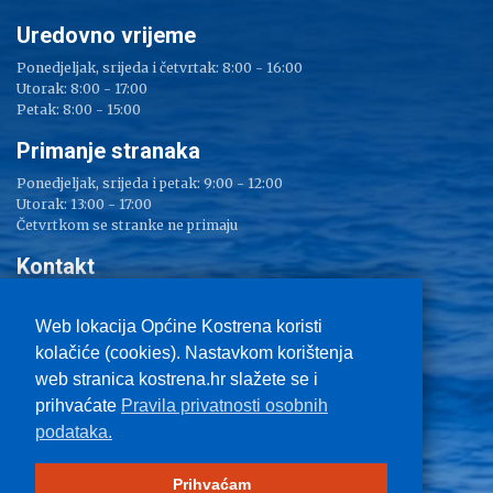
Uredovno vrijeme
Ponedjeljak, srijeda i četvrtak: 8:00 - 16:00
Utorak: 8:00 - 17:00
Petak: 8:00 - 15:00
Primanje stranaka
Ponedjeljak, srijeda i petak: 9:00 - 12:00
Utorak: 13:00 - 17:00
Četvrtkom se stranke ne primaju
Kontakt
Adresa: Sv. Lucija 38
Tel: 051/ 209 000
Web lokacija Općine Kostrena koristi
Fax: 051/ 289 400
kolačiće (cookies). Nastavkom korištenja
E-mail:
kostrena@kostrena.hr
web stranica kostrena.hr slažete se i
Kontakt informacije
prihvaćate
Pravila privatnosti osobnih
Uvjeti korištenja
podataka.
Pravo na pristup informacijama
Zaštita privatnosti
Impressum
Prihvaćam