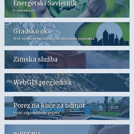
Energetski Savjetnik
e-zelenko.eu
Gradsko oko
Web servis za upravljanje komunalnim prijavama
Zimska služba
WebGIS preglednik
Porez na kuće za odmor
Poziv za podnošenje prijava
e-uprava