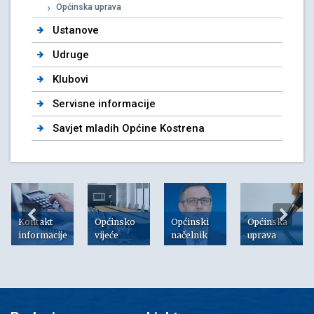
Općinska uprava
Ustanove
Udruge
Klubovi
Servisne informacije
Savjet mladih Općine Kostrena
Kontakt
Općinsko
Općinski
Općinska
informacije
vijeće
načelnik
uprava