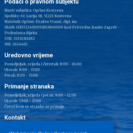
Podaci o pravnom subjektu
Naziv subjekta: Općina Kostrena
Sjedište: Sv. Lucija 38, 51221 Kostrena
Načelnik Općine: Dražen Vranić, dipl. iur.
IBAN: HR1723400091853800000 kod Privredne Banke Zagreb -
Podružnica Rijeka
OIB: 32131316182
MB: 2634465
Uredovno vrijeme
Ponedjeljak, srijeda i četvrtak: 8:00 - 16:00
Utorak: 8:00 - 17:00
Petak: 8:00 - 15:00
Primanje stranaka
Ponedjeljak, srijeda i petak: 9:00 - 12:00
Utorak: 13:00 - 17:00
Četvrtkom se stranke ne primaju
Kontakt
Adresa: Sv. Lucija 38
Tel: 051/ 209 000