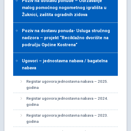
Poziv na dostavu ponude – Održavanje
malog pomoćnog nogometnog igrališta u
Žuknici, zaštita ogradnih zidova
Poziv na dostavu ponuda- Usluga stručnog
nadzora – projekt “Reciklažno dvorište na
području Općine Kostrena”
Ugovori – jednostavna nabava / bagatelna
nabava
Registar ugovora jednostavna nabava – 2025.
godina
Registar ugovora jednostavna nabava – 2024.
godina
Registar ugovora jednostavna nabava – 2023.
godina