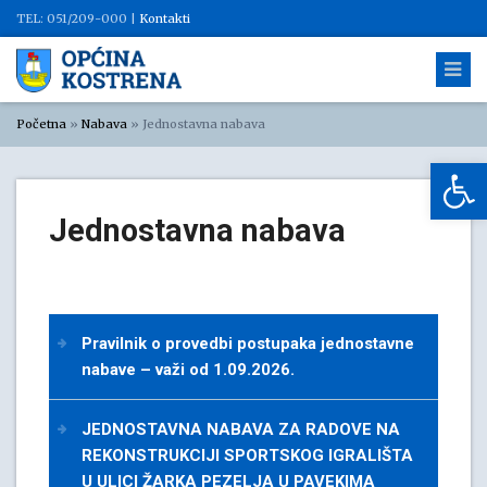
TEL: 051/209-000 |
Kontakti
Početna
»
Nabava
»
Jednostavna nabava
Op
Jednostavna nabava
Pravilnik o provedbi postupaka jednostavne
nabave – važi od 1.09.2026.
JEDNOSTAVNA NABAVA ZA RADOVE NA
REKONSTRUKCIJI SPORTSKOG IGRALIŠTA
U ULICI ŽARKA PEZELJA U PAVEKIMA