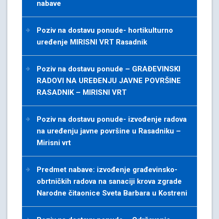
nabave
Poziv na dostavu ponude- hortikulturno
uređenje MIRISNI VRT Rasadnik
Poziv na dostavu ponude – GRAĐEVINSKI
RADOVI NA UREĐENJU JAVNE POVRŠINE
RASADNIK – MIRISNI VRT
Poziv na dostavu ponude- izvođenje radova
na uređenju javne površine u Rasadniku –
Mirisni vrt
Predmet nabave: izvođenje građevinsko-
obrtničkih radova na sanaciji krova zgrade
Narodne čitaonice Sveta Barbara u Kostreni