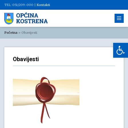
TEL: 051/209-000 |
Kontakti
Početna
»
Obavijesti
Op
Obavijesti