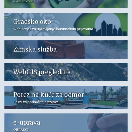
e-zelenko.eu
Gradsko oko
Web servis za upravljanje komunalnim prijavama
Zimska služba
WebGIS preglednik
Porez na kuće za odmor
Poziv za podnošenje prijava
e-uprava
OBRASCI