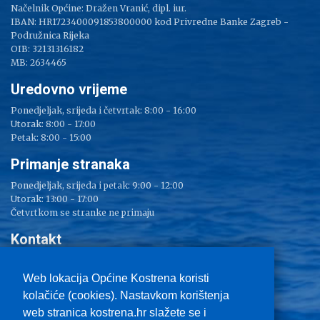
Načelnik Općine: Dražen Vranić, dipl. iur.
IBAN: HR1723400091853800000 kod Privredne Banke Zagreb -
Podružnica Rijeka
OIB: 32131316182
MB: 2634465
Uredovno vrijeme
Ponedjeljak, srijeda i četvrtak: 8:00 - 16:00
Utorak: 8:00 - 17:00
Petak: 8:00 - 15:00
Primanje stranaka
Ponedjeljak, srijeda i petak: 9:00 - 12:00
Utorak: 13:00 - 17:00
Četvrtkom se stranke ne primaju
Kontakt
Adresa: Sv. Lucija 38
Tel: 051/ 209 000
Web lokacija Općine Kostrena koristi
Fax: 051/ 289 400
kolačiće (cookies). Nastavkom korištenja
E-mail:
kostrena@kostrena.hr
web stranica kostrena.hr slažete se i