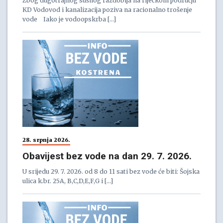
Zbog dugotrajnog sušnog razdoblja na riječkom području
KD Vodovod i kanalizacija poziva na racionalno trošenje
vode Iako je vodoopskrba […]
28. srpnja 2026.
Obavijest bez vode na dan 29. 7. 2026.
U srijedu 29. 7. 2026. od 8 do 11 sati bez vode će biti: Šojska
ulica k.br. 25A, B,C,D,E,F,G i […]