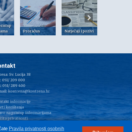
pristup
jama
Proračun
Natječaji i pozivi
Dokumenti
ontakt
esa: Sv. Lucija 38
: 051/ 209 000
: 051/ 289 400
mail:
kostrena@kostrena.hr
ntakt informacije
eti korištenja
avo na pristup informacijama
tita privatnosti
pressum
aćate
Pravila privatnosti osobnih