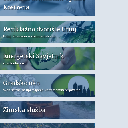
Kostrena
Reciklažno dvorište Urinj
Urinj, Kostrena – cistocarijeka.hr
Energetski Savjetnik
e-zelenko.eu
Gradsko oko
Web servis za upravljanje komunalnim prijavama
Zimska služba