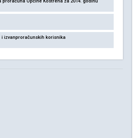
a proračuna Općine Kostrena za 2014. godinu
h i izvanproračunskih korisnika