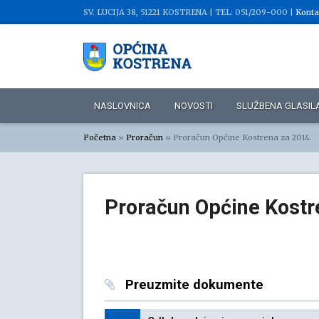
SV. LUCIJA 38, 51221 KOSTRENA |
TEL: 051/209-000 |
Konta
NASLOVNICA
NOVOSTI
SLUŽBENA GLASIL
Početna
»
Proračun
»
Proračun Općine Kostrena za 2014.
Proračun Općine Kostr
Preuzmite dokumente