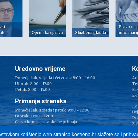
ski
Pravo na 
nik
Općinska uprava
Službena glasila
informaci
Uredovno vrijeme
K
Ponedjeljak, srijeda i četvrtak: 8:00 - 16:00
Adr
Utorak: 8:00 - 17:00
Tel
Petak: 8:00 - 15:00
Fax
e
E-
Primanje stranaka
Ko
Ponedjeljak, srijeda i petak: 9:00 - 12:00
Uvj
Utorak: 13:00 - 17:00
Pr
Četvrtkom se stranke ne primaju
Zaš
Im
astavkom korištenja web stranica kostrena.hr slažete se i prihv