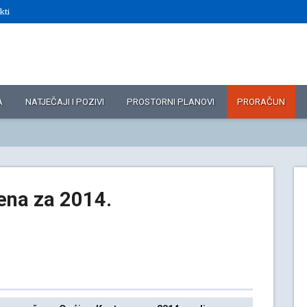
kti
A
NATJEČAJI I POZIVI
PROSTORNI PLANOVI
PRORAČUN
ena za 2014.