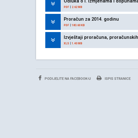
Odluka o I. izmjenama i dopunam
|
PDF
2.62 MB
Proračun za 2014. godinu
|
PDF
183.60 KB
Izvještaji proračuna, proračunski
|
XLS
1.40 MB
PODIJELITE NA FACEBOOK-U
ISPIS STRANICE