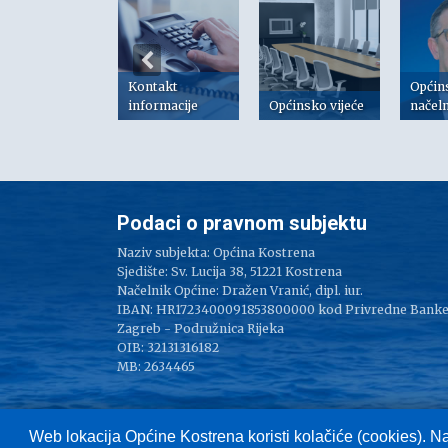
Kontakt
Općin
risni linkovi
informacije
Općinsko vijeće
načel
Podaci o pravnom subjektu
Naziv subjekta: Općina Kostrena
Sjedište: Sv. Lucija 38, 51221 Kostrena
Načelnik Općine: Dražen Vranić, dipl. iur.
IBAN: HR1723400091853800000 kod Privredne Bank
Zagreb - Podružnica Rijeka
OIB: 32131316182
MB: 2634465
Web lokacija Općine Kostrena koristi kolačiće (cookies). N