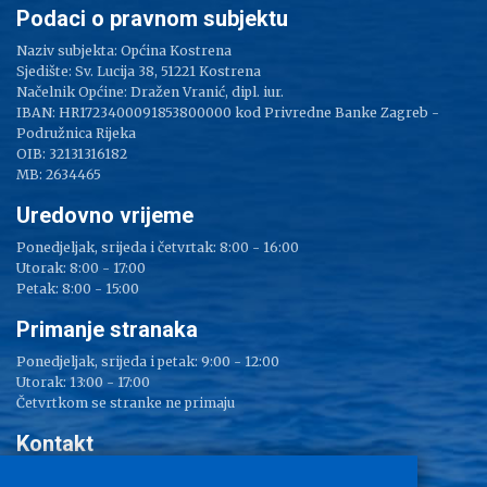
Podaci o pravnom subjektu
Naziv subjekta: Općina Kostrena
Sjedište: Sv. Lucija 38, 51221 Kostrena
Načelnik Općine: Dražen Vranić, dipl. iur.
IBAN: HR1723400091853800000 kod Privredne Banke Zagreb -
Podružnica Rijeka
OIB: 32131316182
MB: 2634465
Uredovno vrijeme
Ponedjeljak, srijeda i četvrtak: 8:00 - 16:00
Utorak: 8:00 - 17:00
Petak: 8:00 - 15:00
Primanje stranaka
Ponedjeljak, srijeda i petak: 9:00 - 12:00
Utorak: 13:00 - 17:00
Četvrtkom se stranke ne primaju
Kontakt
Adresa: Sv. Lucija 38