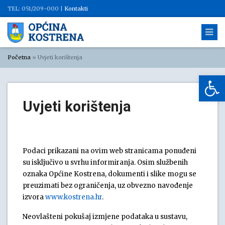
TEL: 051/209-000 |
Kontakti
Početna
»
Uvjeti korištenja
Op
Uvjeti korištenja
Podaci prikazani na ovim web stranicama ponuđeni
su isključivo u svrhu informiranja. Osim službenih
oznaka Općine Kostrena, dokumenti i slike mogu se
preuzimati bez ograničenja, uz obvezno navođenje
izvora
www.kostrena.hr
.
Neovlašteni pokušaj izmjene podataka u sustavu,