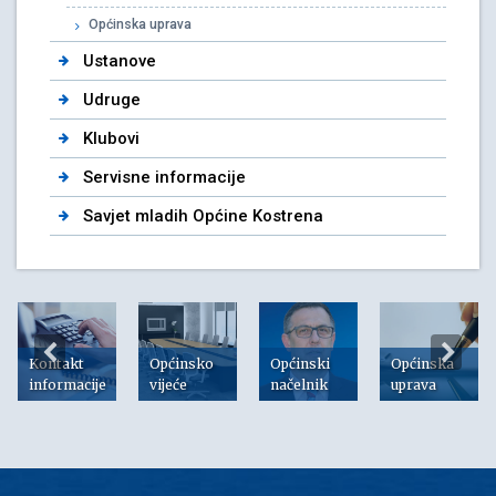
Općinska uprava
Ustanove
Udruge
Klubovi
Servisne informacije
Savjet mladih Općine Kostrena
Kontakt
Općinsko
Općinski
Općinska
informacije
vijeće
načelnik
uprava