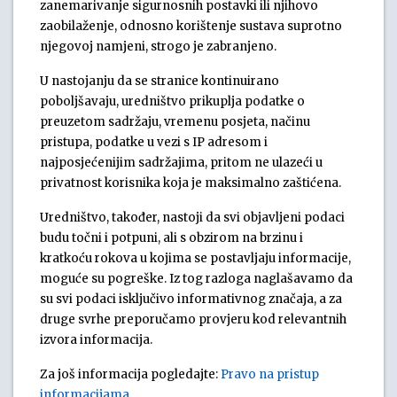
zanemarivanje sigurnosnih postavki ili njihovo
zaobilaženje, odnosno korištenje sustava suprotno
njegovoj namjeni, strogo je zabranjeno.
U nastojanju da se stranice kontinuirano
poboljšavaju, uredništvo prikuplja podatke o
preuzetom sadržaju, vremenu posjeta, načinu
pristupa, podatke u vezi s IP adresom i
najposjećenijim sadržajima, pritom ne ulazeći u
privatnost korisnika koja je maksimalno zaštićena.
Uredništvo, također, nastoji da svi objavljeni podaci
budu točni i potpuni, ali s obzirom na brzinu i
kratkoću rokova u kojima se postavljaju informacije,
moguće su pogreške. Iz tog razloga naglašavamo da
su svi podaci isključivo informativnog značaja, a za
druge svrhe preporučamo provjeru kod relevantnih
izvora informacija.
Za još informacija pogledajte:
Pravo na pristup
informacijama