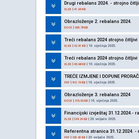
Drugi rebalans 2024. - strojno čitlj
|
XLSX
41.69 KB
Obrazloženje 2. rebalans 2024.
|
DOCX
300.78 KB
Treći rebalans 2024 strojno čitljivi
|
| 10. siječnja 2025.
XLSX
42.91 KB
Treći rebalans 2024 strojno čitljivi
|
| 10. siječnja 2025.
XLSX
40.68 KB
TREĆE IZMJENE I DOPUNE PRORAČ
|
| 10. siječnja 2025.
PDF
915.74 KB
Obrazloženje 3. rebalans 2024
|
| 10. siječnja 2025.
DOCX
376.03 KB
Financijski izvještaj 31.12.2024.- r
|
| 20. veljače 2025.
XLSX
549.24 KB
Referentna stranica 31.12.2024. - 
|
| 20. veljače 2025.
PDF
325.65 KB