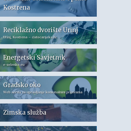
Kostrena
Reciklažno dvorište Urinj
Urinj, Kostrena – cistocarijeka.hr
Energetski Savjetnik
e-zelenko.eu
Gradsko oko
Web servis za upravljanje komunalnim prijavama
Zimska služba