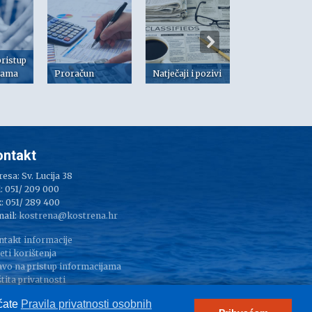
pristup
jama
Proračun
Natječaji i pozivi
Dokumenti
ontakt
esa: Sv. Lucija 38
: 051/ 209 000
: 051/ 289 400
mail:
kostrena@kostrena.hr
ntakt informacije
eti korištenja
avo na pristup informacijama
tita privatnosti
pressum
aćate
Pravila privatnosti osobnih