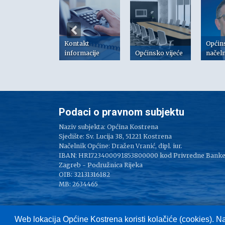
Kontakt
Općin
risni linkovi
informacije
Općinsko vijeće
načel
Podaci o pravnom subjektu
Naziv subjekta: Općina Kostrena
Sjedište: Sv. Lucija 38, 51221 Kostrena
Načelnik Općine: Dražen Vranić, dipl. iur.
IBAN: HR1723400091853800000 kod Privredne Bank
Zagreb - Podružnica Rijeka
OIB: 32131316182
MB: 2634465
Web lokacija Općine Kostrena koristi kolačiće (cookies). N