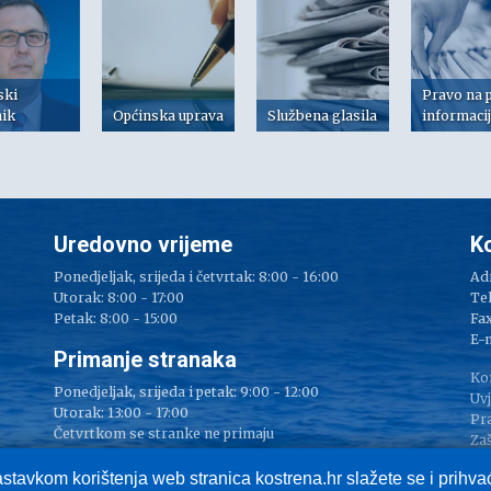
ski
Pravo na 
nik
Općinska uprava
Službena glasila
informaci
Uredovno vrijeme
K
Ponedjeljak, srijeda i četvrtak: 8:00 - 16:00
Adr
Utorak: 8:00 - 17:00
Tel
Petak: 8:00 - 15:00
Fax
e
E-
Primanje stranaka
Ko
Ponedjeljak, srijeda i petak: 9:00 - 12:00
Uvj
Utorak: 13:00 - 17:00
Pr
Četvrtkom se stranke ne primaju
Zaš
Im
astavkom korištenja web stranica kostrena.hr slažete se i prihv