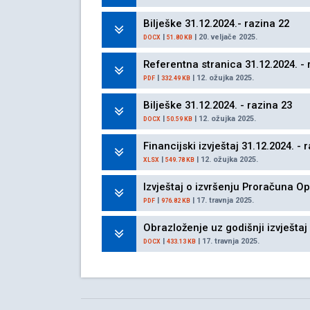
Bilješke 31.12.2024.- razina 22
|
| 20. veljače 2025.
DOCX
51.80 KB
Referentna stranica 31.12.2024. - 
|
| 12. ožujka 2025.
PDF
332.49 KB
Bilješke 31.12.2024. - razina 23
|
| 12. ožujka 2025.
DOCX
50.59 KB
Financijski izvještaj 31.12.2024. - 
|
| 12. ožujka 2025.
XLSX
549.78 KB
Izvještaj o izvršenju Proračuna O
|
| 17. travnja 2025.
PDF
976.82 KB
Obrazloženje uz godišnji izvještaj
|
| 17. travnja 2025.
DOCX
433.13 KB