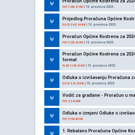
Proračun Općine Kostrena za 2024.
|
| 13. prosinca 2023.
PDF
205.47 KB
Priijedlog Proračuna Općine Kostr
|
| 13. prosinca 2023.
DOCX
421.94 KB
Proračun Općine Kostrena za 2024.
|
| 13. prosinca 2023.
PDF
205.65 KB
Proračun Općine Kostrena za 2024. i
format
|
| 13. prosinca 2023.
XLSX
165.50 KB
Odluka o izvršavanju Proračuna z
|
| 15. prosinca 2023.
DOCX
25.63 KB
Vodič za građane - Proračun u m
|
PDF
3.44 MB
Odluka o izmjeni Odluke o izvrša
|
PDF
500.80 KB
1. Rebalans Proračuna Općine Kos