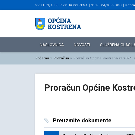
SV. LUCIJA 38, 51221 KOSTRENA |
TEL: 051/209-000 |
Konta
NASLOVNICA
NOVOSTI
SLUŽBENA GLASIL
Početna
»
Proračun
»
Proračun Općine Kostrena za 2024. 
Proračun Općine Kostr
Preuzmite dokumente