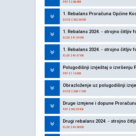
|
PDF
2.86 MB
1. Rebalans Proračuna Općine Kos
|
DOCX
362.00 KB
1. Rebalans 2024. - strojno čitljiv 
|
XLSX
41.54 KB
1. Rebalans 2024. - strojno čitljiv 
|
XLSX
44.67 KB
Polugodišnji izvještaj o izvršenju
|
PDF
1.16 MB
Obrazloženje uz polugodišnji izvje
|
DOCX
268.17 KB
Druge izmjene i dopune Proračuna
|
PDF
302.50 KB
Drugi rebalans 2024. - strojno čitlj
|
XLSX
40.08 KB