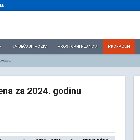
kti
A
NATJEČAJI I POZIVI
PROSTORNI PLANOVI
PRORAČUN
godinu
ena za 2024. godinu