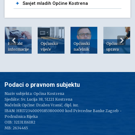
Savjet mladih Općine Kostrena
Kontakt
Općinsko
Općinski
Općinska
informacije
vijeće
načelnik
uprava
Podaci o pravnom subjektu
Naziv subjekta: Općina Kostrena
Sjedište: Sv. Lucija 38, 51221 Kostrena
Načelnik Općine: Dražen Vranić, dipl. iur.
IBAN: HR1723400091853800000 kod Privredne Banke Zagreb -
Podružnica Rijeka
OIB: 32131316182
MB: 2634465