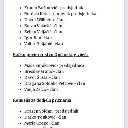
Franjo Božinović- predsjednik
Đurđica Kršul- zamjenik predsjednika
Davor Willheim- član
Zoran Vukušić- član
Željko Veljačić- član
Igor Ban- član
Valter Galjanić- član
Etičko povjerenstvo Općinskog vijeća
Maša Smokrović- predsjednica
Bresilav Vranić- član
Davor Šustar- član
Dragana Soldatić Petrović- član
Vanja Zelčić- član
Komisija za dodjelu priznanja
Dražen Soldan- predsjednik
Darko Tonković- član
Maria Grego- član