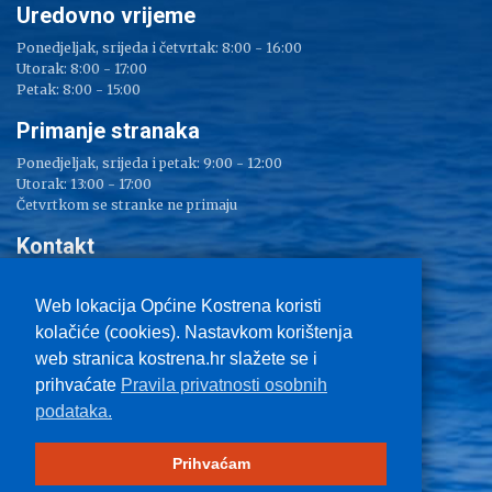
Uredovno vrijeme
Ponedjeljak, srijeda i četvrtak: 8:00 - 16:00
Utorak: 8:00 - 17:00
Petak: 8:00 - 15:00
Primanje stranaka
Ponedjeljak, srijeda i petak: 9:00 - 12:00
Utorak: 13:00 - 17:00
Četvrtkom se stranke ne primaju
Kontakt
Adresa: Sv. Lucija 38
Tel: 051/ 209 000
Web lokacija Općine Kostrena koristi
Fax: 051/ 289 400
kolačiće (cookies). Nastavkom korištenja
E-mail:
kostrena@kostrena.hr
web stranica kostrena.hr slažete se i
Kontakt informacije
prihvaćate
Pravila privatnosti osobnih
Uvjeti korištenja
podataka.
Pravo na pristup informacijama
Zaštita privatnosti
Impressum
Prihvaćam