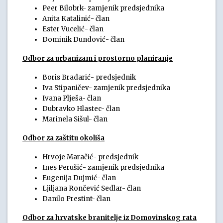
Peer Bilobrk- zamjenik predsjednika
Anita Katalinić- član
Ester Vucelić- član
Dominik Dundović- član
Odbor za urbanizam i prostorno planiranje
Boris Bradarić- predsjednik
Iva Stipaničev- zamjenik predsjednika
Ivana Plješa- član
Dubravko Hlastec- član
Marinela Sišul- član
Odbor za zaštitu okoliša
Hrvoje Maračić- predsjednik
Ines Perušić- zamjenik predsjednika
Eugenija Dujmić- član
Ljiljana Rončević Sedlar- član
Danilo Prestint- član
Odbor za hrvatske branitelje iz Domovinskog rata