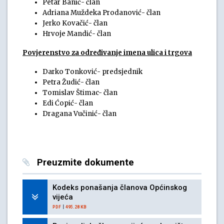
Petar Banić- član
Adriana Muždeka Prodanović- član
Jerko Kovačić- član
Hrvoje Mandić- član
Povjerenstvo za određivanje imena ulica i trgova
Darko Tonković- predsjednik
Petra Žudić- član
Tomislav Štimac- član
Edi Ćopić- član
Dragana Vučinić- član
Preuzmite dokumente
Kodeks ponašanja članova Općinskog
vijeća
|
PDF
495.28 KB