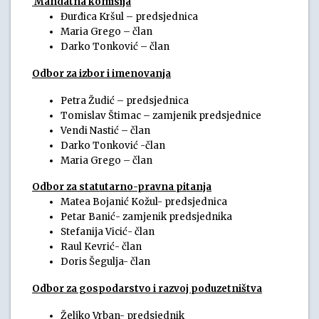
Mandatna komisija
Đurđica Kršul – predsjednica
Maria Grego – član
Darko Tonković – član
Odbor za izbor i imenovanja
Petra Žudić – predsjednica
Tomislav Štimac – zamjenik predsjednice
Vendi Nastić – član
Darko Tonković -član
Maria Grego – član
Odbor za statutarno-pravna pitanja
Matea Bojanić Kožul- predsjednica
Petar Banić- zamjenik predsjednika
Stefanija Vicić- član
Raul Kevrić- član
Doris Šegulja- član
Odbor za gospodarstvo i razvoj poduzetništva
Željko Vrban- predsjednik