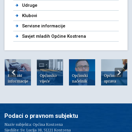
Udruge
Klubovi
Servisne informacije
Savjet mladih Općine Kostrena
Kontakt
Općinsko
Općinski
Općinska
informacije
vijeće
načelnik
uprava
Podaci o pravnom subjektu
Naziv subjekta: Općina Kostrena
Sjedište: Sv. Lucija 38, 51221 Kostrena