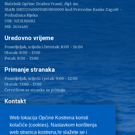
Načelnik Općine: Dražen Vranić, dipl. iur.
IBAN: HR1723400091853800000 kod Privredne Banke Zagreb -
Podružnica Rijeka
OIB: 32131316182
MB: 2634465
Uredovno vrijeme
Ponedjeljak, srijeda i četvrtak: 8:00 - 16:00
Utorak: 8:00 - 17:00
Petak: 8:00 - 15:00
Primanje stranaka
Ponedjeljak, srijeda i petak: 9:00 - 12:00
Utorak: 13:00 - 17:00
Četvrtkom se stranke ne primaju
Kontakt
Adresa: Sv. Lucija 38
Tel: 051/ 209 000
Web lokacija Općine Kostrena koristi
Fax: 051/ 289 400
kolačiće (cookies). Nastavkom korištenja
E-mail:
kostrena@kostrena.hr
web stranica kostrena.hr slažete se i