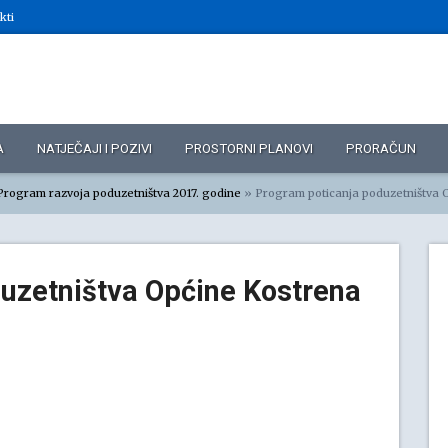
kti
A
NATJEČAJI I POZIVI
PROSTORNI PLANOVI
PRORAČUN
Program razvoja poduzetništva 2017. godine
»
Program poticanja poduzetništva Općine Kos
uzetništva Općine Kostrena