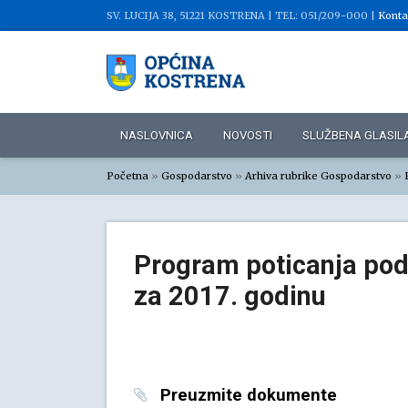
SV. LUCIJA 38, 51221 KOSTRENA |
TEL: 051/209-000 |
Konta
NASLOVNICA
NOVOSTI
SLUŽBENA GLASIL
Početna
»
Gospodarstvo
»
Arhiva rubrike Gospodarstvo
»
Program poticanja pod
za 2017. godinu
Preuzmite dokumente