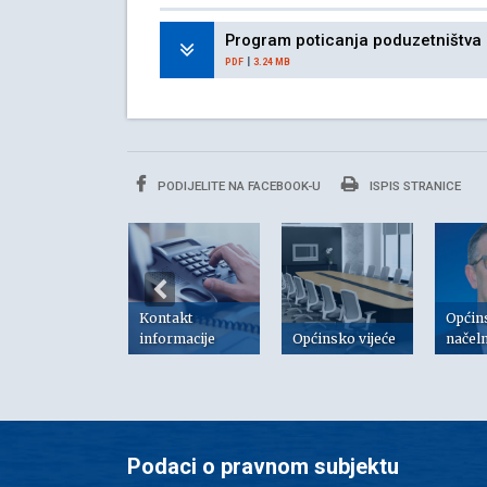
Program poticanja poduzetništva 
|
PDF
3.24 MB
PODIJELITE NA FACEBOOK-U
ISPIS STRANICE
Kontakt
Općin
risni linkovi
informacije
Općinsko vijeće
načel
Podaci o pravnom subjektu