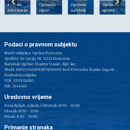
Kontakt
Općinsko
Općinski
Općinska
informacije
vijeće
načelnik
uprava
Podaci o pravnom subjektu
Naziv subjekta: Općina Kostrena
Sjedište: Sv. Lucija 38, 51221 Kostrena
Načelnik Općine: Dražen Vranić, dipl. iur.
IBAN: HR1723400091853800000 kod Privredne Banke Zagreb -
Podružnica Rijeka
OIB: 32131316182
MB: 2634465
Uredovno vrijeme
Ponedjeljak, srijeda i četvrtak: 8:00 - 16:00
Utorak: 8:00 - 17:00
Petak: 8:00 - 15:00
Primanje stranaka