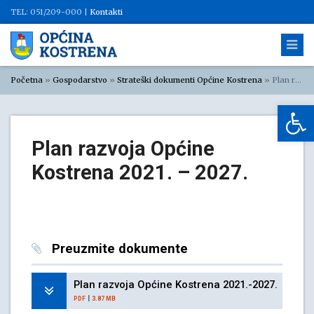
TEL: 051/209-000 |
Kontakti
Početna
»
Gospodarstvo
»
Strateški dokumenti Općine Kostrena
»
Plan razvoja Općine Kostrena 2021. – 2027.
Op
Plan razvoja Općine
Kostrena 2021. – 2027.
Preuzmite dokumente
Plan razvoja Općine Kostrena 2021.-2027.
|
PDF
3.87 MB