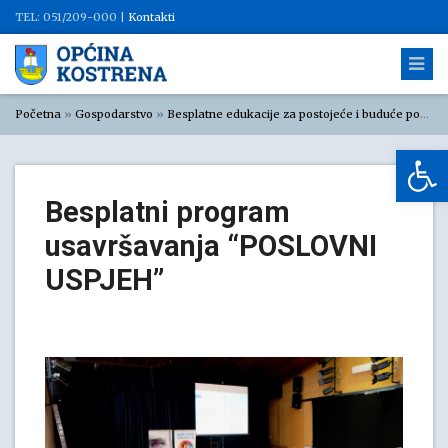
TEL: 051/209-000 |
Kontakti
Početna
»
Gospodarstvo
»
Besplatne edukacije za postojeće i buduće poduzetnike
Op
Besplatni program
usavršavanja “POSLOVNI
USPJEH”