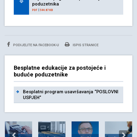
poduzetnika
|
PDF
544.87 KB
PODIJELITE NA FACEBOOK-U
ISPIS STRANICE
Besplatne edukacije za postojeće i
buduće poduzetnike
Besplatni program usavršavanja “POSLOVNI
USPJEH”