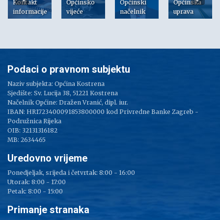
Kontakt
Općinsko
Općinski
Općinska
informacije
vijeće
načelnik
uprava
Podaci o pravnom subjektu
Naziv subjekta: Općina Kostrena
Sjedište: Sv. Lucija 38, 51221 Kostrena
Načelnik Općine: Dražen Vranić, dipl. iur.
IBAN: HR1723400091853800000 kod Privredne Banke Zagreb -
Podružnica Rijeka
OIB: 32131316182
MB: 2634465
Uredovno vrijeme
Ponedjeljak, srijeda i četvrtak: 8:00 - 16:00
Utorak: 8:00 - 17:00
Petak: 8:00 - 15:00
Primanje stranaka