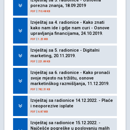
Izvještaj sa 3. radionice - Osnovna
porezna znanja, 18.09.2019
|
PDF
710.48 KB
Izvještaj sa 4. radionice - Kako znati
kako nam ide i gdje nam curi - Osnove
upravljanja financijama, 24.10.2019.
|
PDF
1.25 MB
Izvještaj sa 5. radionice - Digitalni
marketing, 20.11.2019.
|
PDF
221.89 KB
Izvještaj sa 6. radionice - Kako pronaći
svoje mjesto na tržištu, osnove
marketinškog razmišljanja, 11.12.2019.
|
PDF
782.31 KB
Izvještaj sa radionice 14.12.2022. - Plaće
i neoporezive isplate
|
PDF
6.87 MB
Izvještaj sa radionice 15.12.2022. -
Najčešće pogreške u poslovanju malih