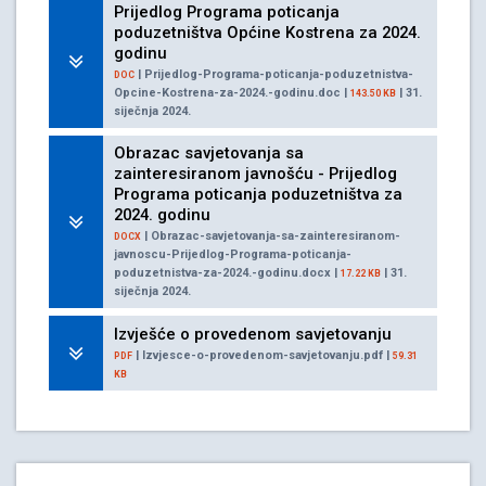
Prijedlog Programa poticanja
poduzetništva Općine Kostrena za 2024.
godinu
| Prijedlog-Programa-poticanja-poduzetnistva-
DOC
Opcine-Kostrena-za-2024.-godinu.doc |
| 31.
143.50 KB
siječnja 2024.
Obrazac savjetovanja sa
zainteresiranom javnošću - Prijedlog
Programa poticanja poduzetništva za
2024. godinu
| Obrazac-savjetovanja-sa-zainteresiranom-
DOCX
javnoscu-Prijedlog-Programa-poticanja-
poduzetnistva-za-2024.-godinu.docx |
| 31.
17.22 KB
siječnja 2024.
Izvješće o provedenom savjetovanju
| Izvjesce-o-provedenom-savjetovanju.pdf |
PDF
59.31
KB