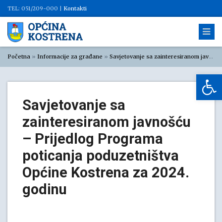
TEL: 051/209-000 |
Kontakti
Početna
»
Informacije za građane
»
Savjetovanje sa zainteresiranom javnošću
Op
Savjetovanje sa
zainteresiranom javnošću
– Prijedlog Programa
poticanja poduzetništva
Općine Kostrena za 2024.
godinu