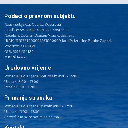
Podaci o pravnom subjektu
Naziv subjekta: Općina Kostrena
Sjedište: Sv. Lucija 38, 51221 Kostrena
Načelnik Općine: Dražen Vranić, dipl. iur.
IBAN: HR1723400091853800000 kod Privredne Banke Zagreb -
Podružnica Rijeka
OIB: 32131316182
MB: 2634465
Uredovno vrijeme
Ponedjeljak, srijeda i četvrtak: 8:00 - 16:00
Utorak: 8:00 - 17:00
Petak: 8:00 - 15:00
Primanje stranaka
Ponedjeljak, srijeda i petak: 9:00 - 12:00
Utorak: 13:00 - 17:00
Četvrtkom se stranke ne primaju
Kontakt