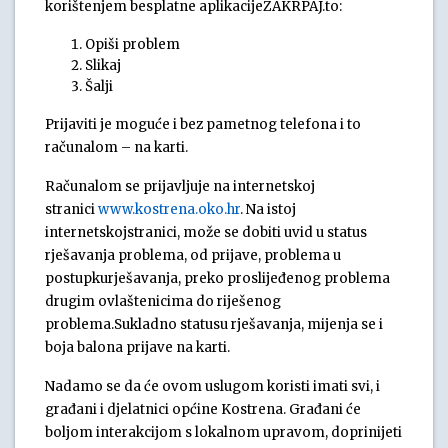
korištenjem besplatne aplikacijeZAKRPAJ.to:
Opiši problem
Slikaj
Šalji
Prijaviti je moguće i bez pametnog telefona i to
računalom – na karti.
Računalom se prijavljuje na internetskoj
stranici
www.kostrena.oko.hr
. Na istoj
internetskojstranici, može se dobiti uvid u status
rješavanja problema, od prijave, problema u
postupkurješavanja, preko proslijeđenog problema
drugim ovlaštenicima do riješenog
problema.Sukladno statusu rješavanja, mijenja se i
boja balona prijave na karti.
Nadamo se da će ovom uslugom koristi imati svi, i
građani i djelatnici općine Kostrena. Građani će
boljom interakcijom s lokalnom upravom, doprinijeti