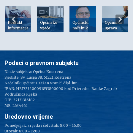
Kontakt
Općinsko
Općinski
Općinska
informacije
vijeće
načelnik
uprava
Podaci o pravnom subjektu
Naziv subjekta: Općina Kostrena
Sjedište: Sv. Lucija 38, 51221 Kostrena
Načelnik Općine: Dražen Vranić, dipl. iur.
IBAN: HR1723400091853800000 kod Privredne Banke Zagreb -
Podružnica Rijeka
OIB: 32131316182
MB: 2634465
Uredovno vrijeme
Ponedjeljak, srijeda i četvrtak: 8:00 - 16:00
Utorak: 8:00 - 17:00