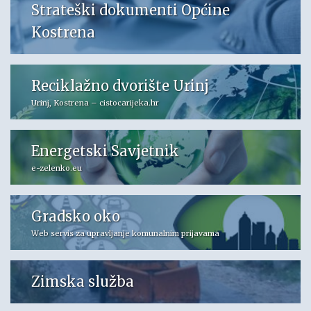
Strateški dokumenti Općine
Kostrena
Reciklažno dvorište Urinj
Urinj, Kostrena – cistocarijeka.hr
Energetski Savjetnik
e-zelenko.eu
Gradsko oko
Web servis za upravljanje komunalnim prijavama
Zimska služba