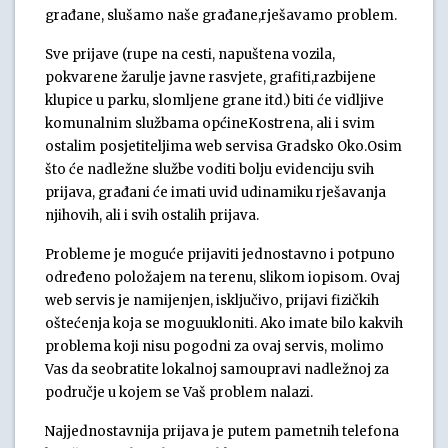
građane, slušamo naše građane,rješavamo problem.
Sve prijave (rupe na cesti, napuštena vozila,
pokvarene žarulje javne rasvjete, grafiti,razbijene
klupice u parku, slomljene grane itd.) biti će vidljive
komunalnim službama općineKostrena, ali i svim
ostalim posjetiteljima web servisa Gradsko Oko.Osim
što će nadležne službe voditi bolju evidenciju svih
prijava, građani će imati uvid udinamiku rješavanja
njihovih, ali i svih ostalih prijava.
Probleme je moguće prijaviti jednostavno i potpuno
određeno položajem na terenu, slikom iopisom. Ovaj
web servis je namijenjen, isključivo, prijavi fizičkih
oštećenja koja se moguukloniti. Ako imate bilo kakvih
problema koji nisu pogodni za ovaj servis, molimo
Vas da seobratite lokalnoj samoupravi nadležnoj za
područje u kojem se Vaš problem nalazi.
Najjednostavnija prijava je putem pametnih telefona