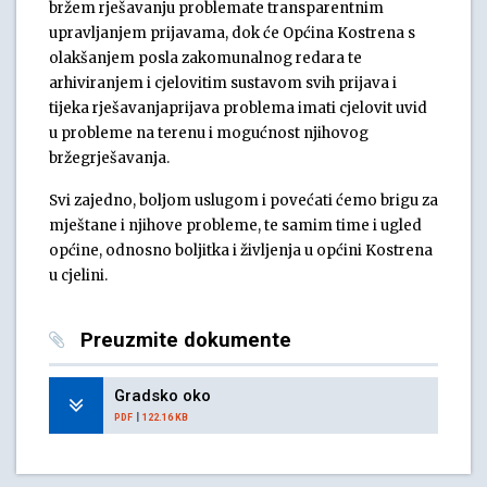
bržem rješavanju problemate transparentnim
upravljanjem prijavama, dok će Općina Kostrena s
olakšanjem posla zakomunalnog redara te
arhiviranjem i cjelovitim sustavom svih prijava i
tijeka rješavanjaprijava problema imati cjelovit uvid
u probleme na terenu i mogućnost njihovog
bržegrješavanja.
Svi zajedno, boljom uslugom i povećati ćemo brigu za
mještane i njihove probleme, te samim time i ugled
općine, odnosno boljitka i življenja u općini Kostrena
u cjelini.
Preuzmite dokumente
Gradsko oko
|
PDF
122.16 KB