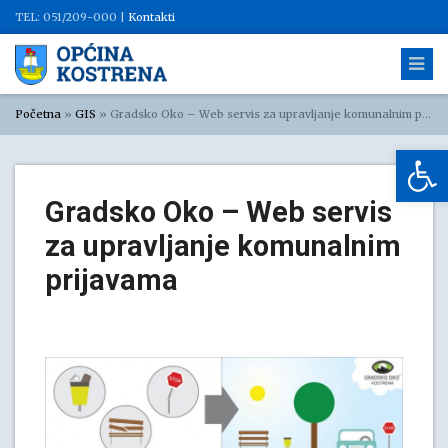
TEL: 051/209-000 |
Kontakti
Početna
»
GIS
»
Gradsko Oko – Web servis za upravljanje komunalnim prijavama
Op
Gradsko Oko – Web servis
za upravljanje komunalnim
prijavama