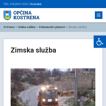
TEL: 051/209-000 |
Kontakti
Početna
»
Civilna zaštita
»
Dokumenti i planovi
»
Zimska služba
Op
Zimska služba