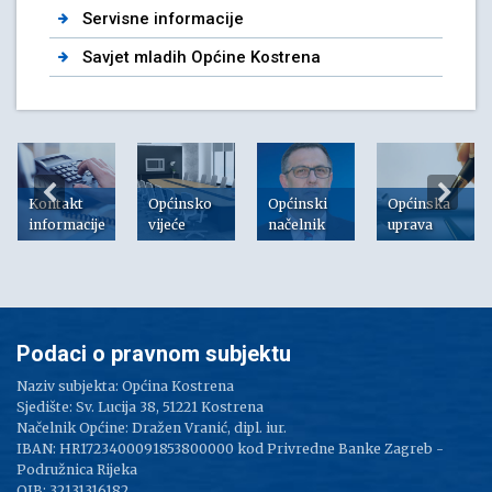
Servisne informacije
Savjet mladih Općine Kostrena
Kontakt
Općinsko
Općinski
Općinska
informacije
vijeće
načelnik
uprava
Podaci o pravnom subjektu
Naziv subjekta: Općina Kostrena
Sjedište: Sv. Lucija 38, 51221 Kostrena
Načelnik Općine: Dražen Vranić, dipl. iur.
IBAN: HR1723400091853800000 kod Privredne Banke Zagreb -
Podružnica Rijeka
OIB: 32131316182