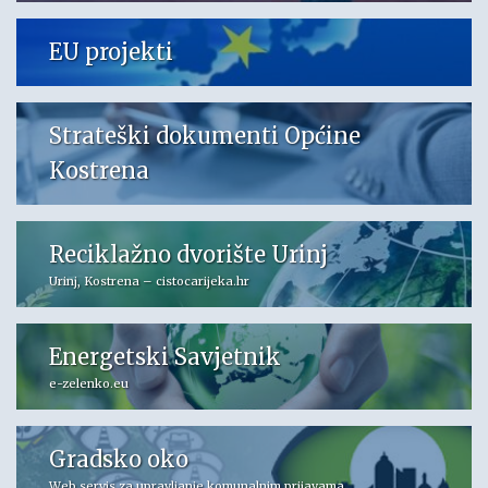
EU projekti
Strateški dokumenti Općine
Kostrena
Reciklažno dvorište Urinj
Urinj, Kostrena – cistocarijeka.hr
Energetski Savjetnik
e-zelenko.eu
Gradsko oko
Web servis za upravljanje komunalnim prijavama