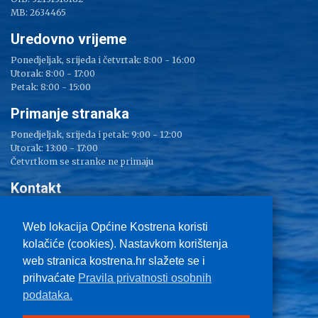
MB: 2634465
Uredovno vrijeme
Ponedjeljak, srijeda i četvrtak: 8:00 - 16:00
Utorak: 8:00 - 17:00
Petak: 8:00 - 15:00
Primanje stranaka
Ponedjeljak, srijeda i petak: 9:00 - 12:00
Utorak: 13:00 - 17:00
Četvrtkom se stranke ne primaju
Kontakt
Adresa: Sv. Lucija 38
Tel: 051/ 209 000
Web lokacija Općine Kostrena koristi
Fax: 051/ 289 400
kolačiće (cookies). Nastavkom korištenja
E-mail:
kostrena@kostrena.hr
web stranica kostrena.hr slažete se i
Kontakt informacije
prihvaćate
Pravila privatnosti osobnih
Uvjeti korištenja
podataka.
Pravo na pristup informacijama
Zaštita privatnosti