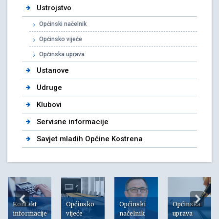
Ustrojstvo
Općinski načelnik
Općinsko vijeće
Općinska uprava
Ustanove
Udruge
Klubovi
Servisne informacije
Savjet mladih Općine Kostrena
Kontakt
Općinsko
Općinski
Općinska
informacije
vijeće
načelnik
uprava