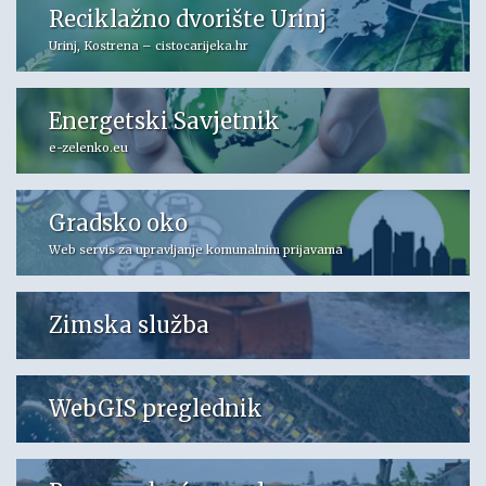
Reciklažno dvorište Urinj
Urinj, Kostrena – cistocarijeka.hr
Energetski Savjetnik
e-zelenko.eu
Gradsko oko
Web servis za upravljanje komunalnim prijavama
Zimska služba
WebGIS preglednik