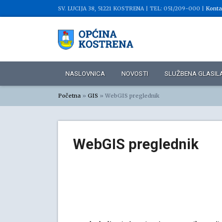
SV. LUCIJA 38, 51221 KOSTRENA |
TEL: 051/209-000 |
Konta
NASLOVNICA
NOVOSTI
SLUŽBENA GLASIL
Početna
»
GIS
»
WebGIS preglednik
WebGIS preglednik