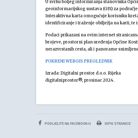
U svrhu boljeg informiranja stanovnika Opći
geoinformacijskog sustava (GIS) za područje 
Interaktivna karta omogućuje korisniku kretanje
identificiranje i traženje obilježja na karti, t
Podaci prikazani na ovim internet stranicama
brojeve, prostorni plan uređenja Općine Kostr
nerazvrstanih cesta, ali i panorame snimljene
POKRENI WEBGIS PREGLEDNIK
Izrada: Digitalni prostor d.o.o. Rijeka
digitalniprostor®, prosinac 2024.
PODIJELITE NA FACEBOOK-U
ISPIS STRANICE