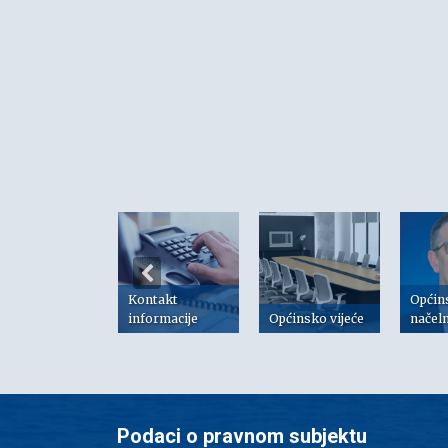
Kontakt
Općin
risni linkovi
informacije
Općinsko vijeće
načel
Podaci o pravnom subjektu