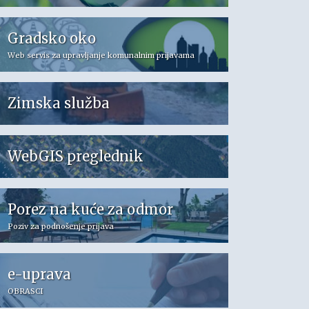
Gradsko oko
Web servis za upravljanje komunalnim prijavama
Zimska služba
WebGIS preglednik
Porez na kuće za odmor
Poziv za podnošenje prijava
e-uprava
OBRASCI