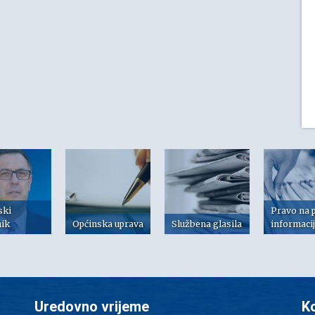
ski
Pravo na 
nik
Općinska uprava
Službena glasila
informaci
Uredovno vrijeme
K