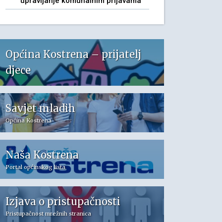
upravljanje komunalnim prijavama
Općina Kostrena – prijatelj
djece
Savjet mladih
Općina Kostrena
Naša Kostrena
Portal općinskog lista
Izjava o pristupačnosti
Pristupačnost mrežnih stranica