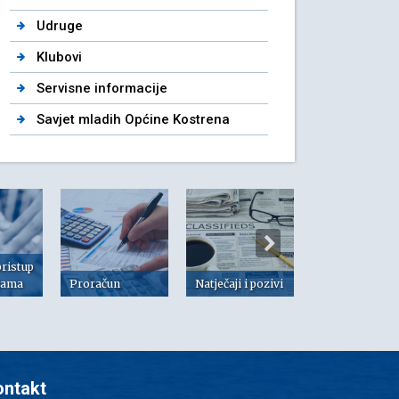
Udruge
Klubovi
Servisne informacije
Savjet mladih Općine Kostrena
pristup
jama
Proračun
Natječaji i pozivi
Dokumenti
ontakt