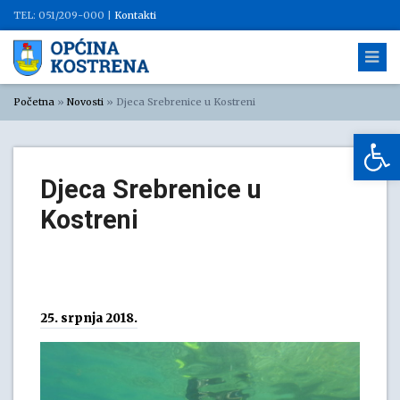
TEL: 051/209-000 |
Kontakti
Početna
»
Novosti
»
Djeca Srebrenice u Kostreni
Op
Djeca Srebrenice u
Kostreni
25. srpnja 2018.