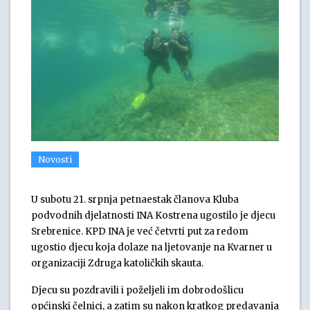
Novosti
U subotu 21. srpnja petnaestak članova Kluba
podvodnih djelatnosti INA Kostrena ugostilo je djecu
Srebrenice. KPD INA je već četvrti put za redom
ugostio djecu koja dolaze na ljetovanje na Kvarner u
organizaciji Zdruga katoličkih skauta.
Djecu su pozdravili i poželjeli im dobrodošlicu
općinski čelnici, a zatim su nakon kratkog predavanja