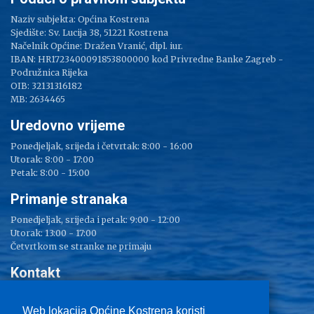
Naziv subjekta: Općina Kostrena
Sjedište: Sv. Lucija 38, 51221 Kostrena
Načelnik Općine: Dražen Vranić, dipl. iur.
IBAN: HR1723400091853800000 kod Privredne Banke Zagreb -
Podružnica Rijeka
OIB: 32131316182
MB: 2634465
Uredovno vrijeme
Ponedjeljak, srijeda i četvrtak: 8:00 - 16:00
Utorak: 8:00 - 17:00
Petak: 8:00 - 15:00
Primanje stranaka
Ponedjeljak, srijeda i petak: 9:00 - 12:00
Utorak: 13:00 - 17:00
Četvrtkom se stranke ne primaju
Kontakt
Adresa: Sv. Lucija 38
Tel: 051/ 209 000
Web lokacija Općine Kostrena koristi