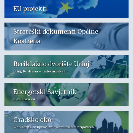
EU projekti
Strateški dokumenti Općine
Kostrena
Reciklažno dvorište Urinj
Urinj, Kostrena – cistocarijeka.hr
Energetski Savjetnik
e-zelenko.eu
Gradsko oko
Web servis za upravljanje komunalnim prijavama