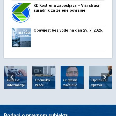
KD Kostrena zapošljava – Viši stručni
suradnik za zelene površine
Obavijest bez vode na dan 29. 7. 2026.
Kontakt
Općinsko
Općinski
Općinska
informacije
vijeće
načelnik
uprava
Podaci o pravnom subjektu