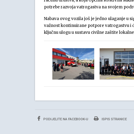
računu društva, a koja Općina Kostrena sukl
potrebe razvoja vatrogastva na svojem podru
Nabava ovog vozila još je jedno ulaganje u sig
važnost kontinuirane potpore vatrogastvu i
ključnu ulogu u sustavu civilne zaštite lokalne
PODIJELITE NA FACEBOOK-U
ISPIS STRANICE