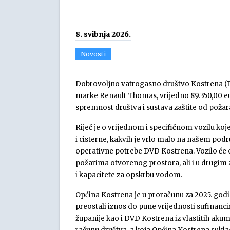
8. svibnja 2026.
Novosti
Dobrovoljno vatrogasno društvo Kostrena (D
marke Renault Thomas, vrijedno 89.350,00 e
spremnost društva i sustava zaštite od požar
Riječ je o vrijednom i specifičnom vozilu k
i cisterne, kakvih je vrlo malo na našem pod
operativne potrebe DVD Kostrena. Vozilo će 
požarima otvorenog prostora, ali i u drugim 
i kapacitete za opskrbu vodom.
Općina Kostrena je u proračunu za 2025. godin
preostali iznos do pune vrijednosti sufinan
županije kao i DVD Kostrena iz vlastitih akum