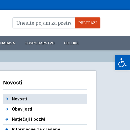
NABAVA
GOSPODARSTVO
ODLUKE
Op
Novosti
Novosti
Obavijesti
Natječaji i pozivi
Informacije za građane