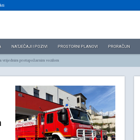
kti
A
NATJEČAJI I POZIVI
PROSTORNI PLANOVI
PRORAČUN
 vrijednim protupožarnim vozilom
m