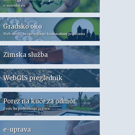
e-zelenko.eu
Gradsko oko
Web servis za upravljanje komunalnim prijavama
Zimska služba
WebGIS preglednik
Porez na kuće za odmor
Poziv za podnošenje prijava
e-uprava