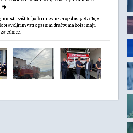
adno zakonskoj obvezi osigurava iz proračuna za
čju.
urnost i zaštitu ljudi i imovine, a ujedno potvrđuje
 dobrovoljnim vatrogasnim društvima koja imaju
 zajednice.