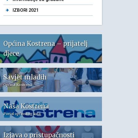
IZBORI 2021
Općina Kostrena – prijatelj
djece
Savjet mladih
Općina Kostrena
Naša Kostrena
Portal općinskog lista
Izjava o pristupačnosti