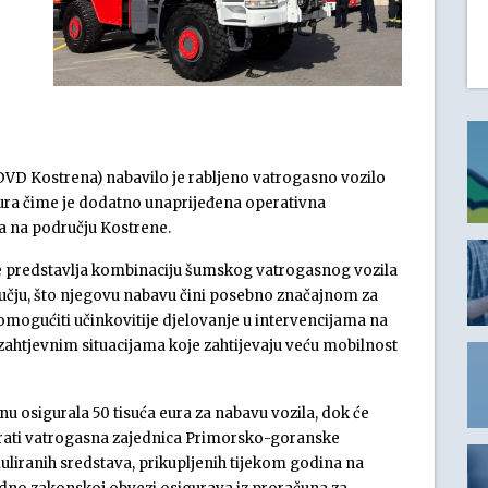
VD Kostrena) nabavilo je rabljeno vatrogasno vozilo
ura čime je dodatno unaprijeđena operativna
a na području Kostrene.
oje predstavlja kombinaciju šumskog vatrogasnog vozila
ručju, što njegovu nabavu čini posebno značajnom za
omogućiti učinkovitije djelovanje u intervencijama na
zahtjevnim situacijama koje zahtijevaju veću mobilnost
u osigurala 50 tisuća eura za nabavu vozila, dok će
cirati vatrogasna zajednica Primorsko-goranske
uliranih sredstava, prikupljenih tijekom godina na