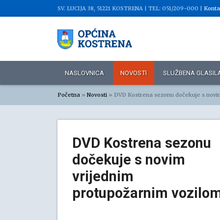
SV. LUCIJA 38, 51221 KOSTRENA |
TEL: 051/209-000 |
Konta
NASLOVNICA
NOVOSTI
SLUŽBENA GLASIL
Početna
»
Novosti
»
DVD Kostrena sezonu dočekuje s novim
DVD Kostrena sezonu
dočekuje s novim
vrijednim
protupožarnim vozilo