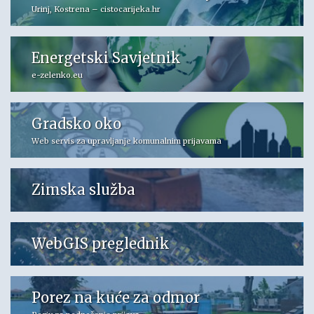
Urinj, Kostrena – cistocarijeka.hr
Energetski Savjetnik
e-zelenko.eu
Gradsko oko
Web servis za upravljanje komunalnim prijavama
Zimska služba
WebGIS preglednik
Porez na kuće za odmor