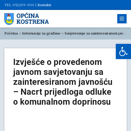
TEL: 051/209-000 |
Kontakti
Početna
»
Informacije za građane
»
Savjetovanje sa zainteresiranom javnošću
Op
Izvješće o provedenom
javnom savjetovanju sa
zainteresiranom javnošću
– Nacrt prijedloga odluke
o komunalnom doprinosu