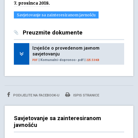
7. prosinca 2018.
Savjetovanje sa zainteresiranom javnošću
Preuzmite dokumente
Izvješće o provedenom javnom
savjetovanju
| Komunalni-dopronos-.pdf |
PDF
225.53 KB
PODIJELITE NA FACEBOOK-U
ISPIS STRANICE
Savjetovanje sa zainteresiranom
javnošću