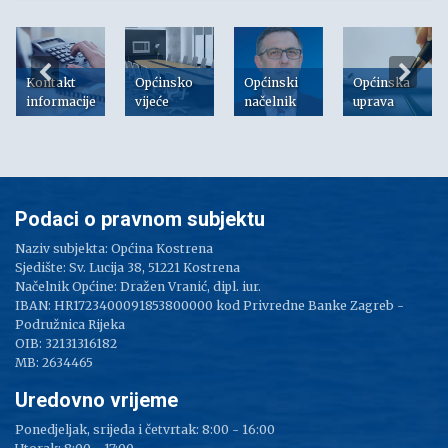
Kontakt
Općinsko
Općinski
Općinska
informacije
vijeće
načelnik
uprava
Podaci o pravnom subjektu
Naziv subjekta: Općina Kostrena
Sjedište: Sv. Lucija 38, 51221 Kostrena
Načelnik Općine: Dražen Vranić, dipl. iur.
IBAN: HR1723400091853800000 kod Privredne Banke Zagreb -
Podružnica Rijeka
OIB: 32131316182
MB: 2634465
Uredovno vrijeme
Ponedjeljak, srijeda i četvrtak: 8:00 - 16:00