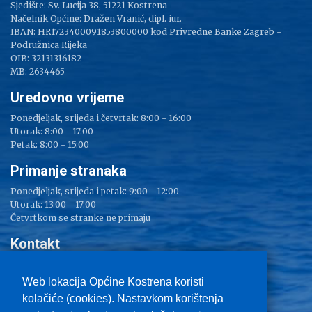
Sjedište: Sv. Lucija 38, 51221 Kostrena
Načelnik Općine: Dražen Vranić, dipl. iur.
IBAN: HR1723400091853800000 kod Privredne Banke Zagreb -
Podružnica Rijeka
OIB: 32131316182
MB: 2634465
Uredovno vrijeme
Ponedjeljak, srijeda i četvrtak: 8:00 - 16:00
Utorak: 8:00 - 17:00
Petak: 8:00 - 15:00
Primanje stranaka
Ponedjeljak, srijeda i petak: 9:00 - 12:00
Utorak: 13:00 - 17:00
Četvrtkom se stranke ne primaju
Kontakt
Adresa: Sv. Lucija 38
Tel: 051/ 209 000
Web lokacija Općine Kostrena koristi
Fax: 051/ 289 400
kolačiće (cookies). Nastavkom korištenja
E-mail:
kostrena@kostrena.hr