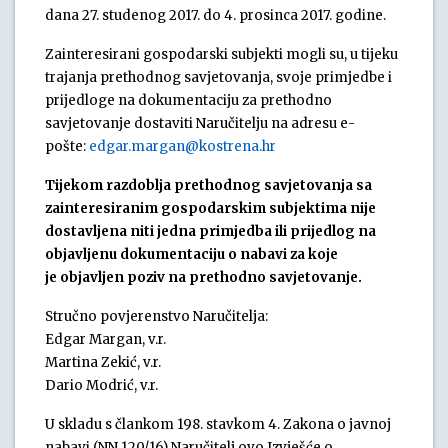
dana 27. studenog 2017. do 4. prosinca 2017. godine.
Zainteresirani gospodarski subjekti mogli su, u tijeku
trajanja prethodnog savjetovanja, svoje primjedbe i
prijedloge na dokumentaciju za prethodno
savjetovanje dostaviti Naručitelju na adresu e-
pošte:
edgar.margan@kostrena.hr
Tijekom razdoblja prethodnog savjetovanja sa
zainteresiranim gospodarskim subjektima nije
dostavljena niti jedna primjedba ili prijedlog na
objavljenu dokumentaciju o nabavi za koje
je
objavljen poziv na prethodno savjetovanje.
Stručno povjerenstvo Naručitelja:
Edgar Margan, v.r.
Martina Zekić, v.r.
Dario Modrić, v.r.
U skladu s člankom 198. stavkom 4. Zakona o javnoj
nabavi (NN 120/16) Naručitelj ovo Izvješće o