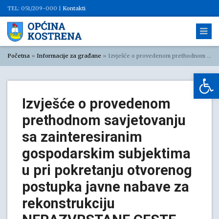
TEL: 051/209-000 |
Kontakti
Početna
»
Informacije za građane
»
Izvješće o provedenom prethodnom savjetovanju sa zainteresiranim gospodarskim subjektima u pri pokretanju otvorenog postupka javne nabave za rekonstrukciju NERAZVRSTANE CESTE UZ PZ ŠOIĆI – 1. FAZA
Op
Izvješće o provedenom
prethodnom savjetovanju
sa zainteresiranim
gospodarskim subjektima
u pri pokretanju otvorenog
postupka javne nabave za
rekonstrukciju