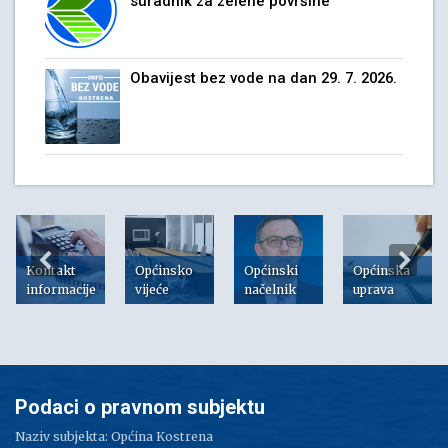
suradnik za zelene površine
Obavijest bez vode na dan 29. 7. 2026.
Kontakt
Općinsko
Općinski
Općinska
informacije
vijeće
načelnik
uprava
Podaci o pravnom subjektu
Naziv subjekta: Općina Kostrena