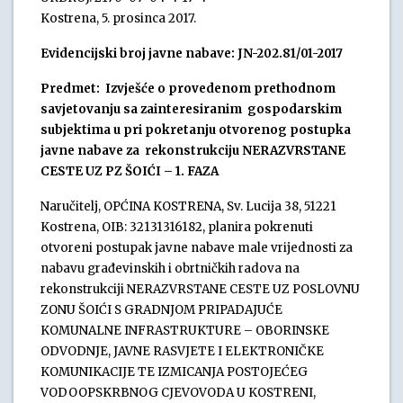
Kostrena, 5. prosinca 2017.
Evidencijski broj javne nabave: JN-202.81/01-2017
Predmet: Izvješće o provedenom prethodnom
savjetovanju sa zainteresiranim
gospodarskim
subjektima u pri pokretanju otvorenog postupka
javne nabave za
rekonstrukciju NERAZVRSTANE
CESTE UZ PZ ŠOIĆI – 1. FAZA
Naručitelj, OPĆINA KOSTRENA, Sv. Lucija 38, 51221
Kostrena, OIB: 32131316182, planira pokrenuti
otvoreni postupak javne nabave male vrijednosti za
nabavu građevinskih i obrtničkih radova na
rekonstrukciji NERAZVRSTANE CESTE UZ POSLOVNU
ZONU ŠOIĆI S GRADNJOM PRIPADAJUĆE
KOMUNALNE INFRASTRUKTURE – OBORINSKE
ODVODNJE, JAVNE RASVJETE I ELEKTRONIČKE
KOMUNIKACIJE TE IZMICANJA POSTOJEĆEG
VODOOPSKRBNOG CJEVOVODA U KOSTRENI,