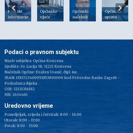
Kontakt
Općinsko
Općinski
Općinska
informacije
vijeće
načelnik
uprava
Podaci o pravnom subjektu
Naziv subjekta: Općina Kostrena
Sjedište: Sv. Lucija 38, 51221 Kostrena
Načelnik Općine: Dražen Vranić, dipl. iur.
IBAN: HR1723400091853800000 kod Privredne Banke Zagreb -
Podružnica Rijeka
OIB: 32131316182
MB: 2634465
Uredovno vrijeme
Ponedjeljak, srijeda i četvrtak: 8:00 - 16:00
Utorak: 8:00 - 17:00
Petak: 8:00 - 15:00