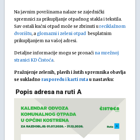
Na javnim površinama nalaze se zajednički
spremnici za prikupljanje otpadnog stakla i tekstila.
Sav ostali kućni otpad može se zbrinuti u
reciklažnom
dvorištu
, a
glomazni i zeleni otpad
besplatnim
prikupljanjem na vašoj adresi.
Detaljne informacije mogu se pronaći
na mrežnoj
stranici KD Čistoća
.
Pražnjenje zelenih, plavih i žutih spremnika obavlja
se sukladno
rasporedu i karti ruta
u nastavku:
Popis adresa na ruti A