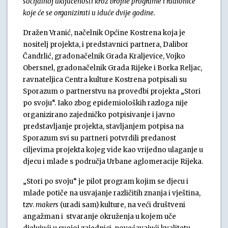
socijalnoj uključenosti kroz brojne programe i radionice
koje će se organizirati u iduće dvije godine.
Dražen Vranić, načelnik Općine Kostrena koja je
nositelj projekta, i predstavnici partnera, Dalibor
Čandrlić, gradonačelnik Grada Kraljevice, Vojko
Obersnel, gradonačelnik Grada Rijeke i Borka Reljac,
ravnateljica Centra kulture Kostrena potpisali su
Sporazum o partnerstvu na provedbi projekta „Stori
po svoju“. Iako zbog epidemioloških razloga nije
organizirano zajedničko potpisivanje i javno
predstavljanje projekta, stavljanjem potpisa na
Sporazum svi su partneri potvrdili predanost
ciljevima projekta kojeg vide kao vrijedno ulaganje u
djecu i mlade s područja Urbane aglomeracije Rijeka.
„Stori po svoju“ je pilot program kojim se djecu i
mlade potiče na usvajanje različitih znanja i vještina,
tzv.
makers
(uradi sam) kulture, na veći društveni
angažman i stvaranje okruženja u kojem uče