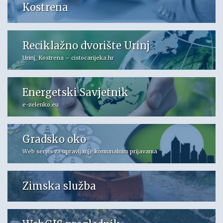
Kostrena
Reciklažno dvorište Urinj
Urinj, Kostrena – cistocarijeka.hr
Energetski Savjetnik
e-zelenko.eu
Gradsko oko
Web servis za upravljanje komunalnim prijavama
Zimska služba