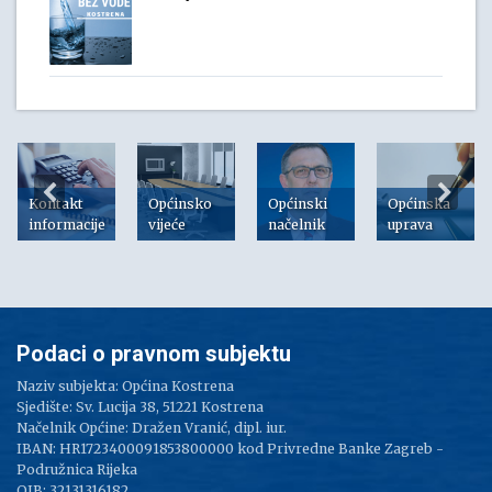
Kontakt
Općinsko
Općinski
Općinska
informacije
vijeće
načelnik
uprava
Podaci o pravnom subjektu
Naziv subjekta: Općina Kostrena
Sjedište: Sv. Lucija 38, 51221 Kostrena
Načelnik Općine: Dražen Vranić, dipl. iur.
IBAN: HR1723400091853800000 kod Privredne Banke Zagreb -
Podružnica Rijeka
OIB: 32131316182