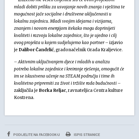
mladi dobiti priliku za usvajanje novih znanja i vještina te
mogućnost jače socijalne i društvene uključenosti u
lokalnu zajednicu. Mladi svojim idejama i vizijama,
znanjem i novom energijom itekako mogu doprinijeti
kvaliteti i razvoju lokalne zajednice, što je ujedno i cilj
ovog projekta u kojem sudjelujemo kao partner
– izjavio
je
Dalibor Čandrlić
, gradonačelnik Grada Kraljevice.
–
Aktivnim uključivanjem djece i mladih u analizu
potreba lokalne zajednice i kreiranje rješenja, omogućit će
im se iskustveno učenje na STEAM području i time ih
kvalitetno pripremiti za život i tržište rada budućnosti
–
zaključila je
Borka Reljac
, ravnateljica Centra kulture
Kostrena.
PODIJELITE NA FACEBOOK-U
ISPIS STRANICE