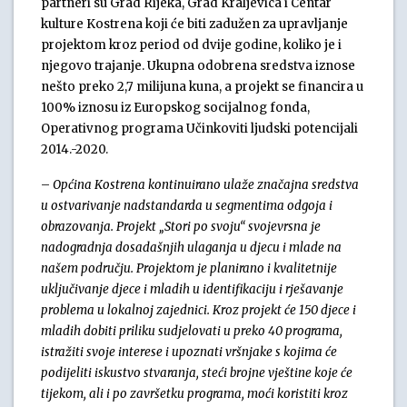
partneri su Grad Rijeka, Grad Kraljevica i Centar
kulture Kostrena koji će biti zadužen za upravljanje
projektom kroz period od dvije godine, koliko je i
njegovo trajanje. Ukupna odobrena sredstva iznose
nešto preko 2,7 milijuna kuna, a projekt se financira u
100% iznosu iz Europskog socijalnog fonda,
Operativnog programa Učinkoviti ljudski potencijali
2014.-2020.
–
Općina Kostrena kontinuirano ulaže značajna sredstva
u ostvarivanje nadstandarda u segmentima odgoja i
obrazovanja. Projekt „Stori po svoju“ svojevrsna je
nadogradnja dosadašnjih ulaganja u djecu i mlade na
našem području. Projektom je planirano i kvalitetnije
uključivanje djece i mladih u identifikaciju i rješavanje
problema u lokalnoj zajednici. Kroz projekt će 150 djece i
mladih dobiti priliku sudjelovati u preko 40 programa,
istražiti svoje interese i upoznati vršnjake s kojima će
podijeliti iskustvo stvaranja, steći brojne vještine koje će
tijekom, ali i po završetku programa, moći koristiti kroz