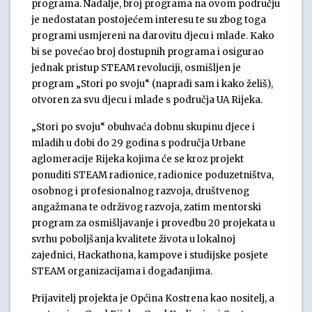
programa. Nadalje, broj programa na ovom području
je nedostatan postojećem interesu te su zbog toga
programi usmjereni na darovitu djecu i mlade. Kako
bi se povećao broj dostupnih programa i osigurao
jednak pristup STEAM revoluciji, osmišljen je
program „Stori po svoju“ (napradi sam i kako želiš),
otvoren za svu djecu i mlade s područja UA Rijeka.
„Stori po svoju“ obuhvaća dobnu skupinu djece i
mladih u dobi do 29 godina s područja Urbane
aglomeracije Rijeka kojima će se kroz projekt
ponuditi STEAM radionice, radionice poduzetništva,
osobnog i profesionalnog razvoja, društvenog
angažmana te održivog razvoja, zatim mentorski
program za osmišljavanje i provedbu 20 projekata u
svrhu poboljšanja kvalitete života u lokalnoj
zajednici, Hackathona, kampove i studijske posjete
STEAM organizacijama i događanjima.
Prijavitelj projekta je Općina Kostrena kao nositelj, a