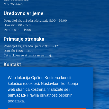
MB: 2634465
Uredovno vrijeme
Ponedjeljak, srijeda i četvrtak: 8:00 - 16:00
Utorak: 8:00 - 17:00
Petak: 8:00 - 15:00
Primanje stranaka
Ponedjeljak, srijeda i petak: 9:00 - 12:00
Utorak: 13:00 - 17:00
Četvrtkom se stranke ne primaju
Kontakt
Adresa: Sv. Lucija 38
Tel: 051/ 209 000
Web lokacija Općine Kostrena koristi
Fax: 051/ 289 400
kolačiće (cookies). Nastavkom korištenja
E-mail:
kostrena@kostrena.hr
web stranica kostrena.hr slažete se i
Kontakt informacije
prihvaćate
Pravila privatnosti osobnih
Uvjeti korištenja
podataka.
Pravo na pristup informacijama
Zaštita privatnosti