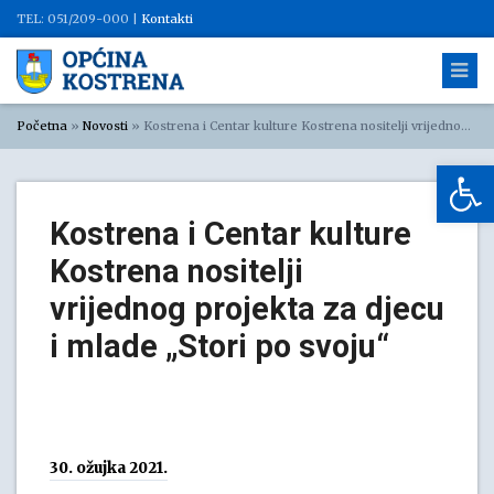
TEL: 051/209-000 |
Kontakti
Početna
»
Novosti
»
Kostrena i Centar kulture Kostrena nositelji vrijednog projekta za djecu i mlade „Stori po svoju“
Op
Kostrena i Centar kulture
Kostrena nositelji
vrijednog projekta za djecu
i mlade „Stori po svoju“
30. ožujka 2021.