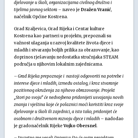
djelovanje u školi, organizacijama civilnog društva i
tijelima javnog sektora
– naveo je
Dražen Vranić
,
načelnik Općine Kostrena.
Grad Kraljevica, Grad Rijeka i Centar kulture
Kostrena kao partneri u projektu, prepoznali su
važnost ulaganja u razvoj kvalitete života djece i
mladih i stvaranju boljih prilika za obrazovanje, kao
doprinos rješavanju nedostatka stručnjaka STEAM
područja u njihovim lokalnim zajednicama.
– Grad Rijeka prepoznaje i nastoji odgovoriti na potrebe i
interese djece i mladih, između ostalog, i kroz stvaranje
pozitivnog okruženja za njihovo obrazovanje. Projekt
„Stori po svoju“ će nedvojbeno pridonijeti usvajanju novih
znanja i vještina koje će polaznici moći koristiti kroz svoje
djelovanje u školi ili zajednici, a isto tako, pridonijet će
osobnom i društvenom razvoju djece i mladih
– nadodao
je gradonačelnik Rijeke
Vojko Obersnel
.
– Izuzetno me veseli činjenica što će ovim projektom