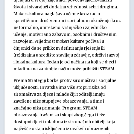
djelujući u svojoj zajednici, povećavajući kvalitetu
života i stvarajući dodatnu vrijednost sebi i drugima.
Makers kultura naglašava učenje kroz rad u
specifičnom društvenom i socijalnom okruženju kroz
neformalno, umreženo, vršnjačko i zajedničko
učenje, motivirano zabavom, osobnim i društvenim
razvojem. Vrijednost
makers
kulture počiva i u
činjenici da se prilikom definiranja rješenja ili
(re)dizajna u središte stavljaju zdravlje, održivi razvoj
i lokalna kultura. Jedan je od načina na koji se djeci i
mladima na zanimljiv način može približiti STEAM.
Prema Strategiji borbe protiv siromaštva i socijalne
uključenosti, Hrvatska ima višu stopu rizika od
siromaštva za djecu i mlade čiji roditelji imaju
završene niže stupnjeve obrazovanja, a time i
značajno niža primanja. Programi STEAM
obrazovanja traženi su i skupi zbog čega i teže
dostupni djeci i mladima iz siromašnih obitelji koja
najčešće ostaju isključena iz ovakvih obrazovnih