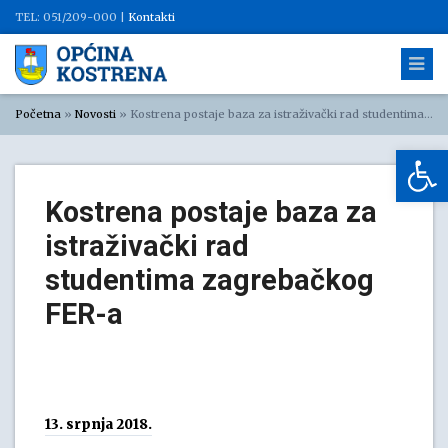
TEL: 051/209-000 |
Kontakti
Početna
»
Novosti
»
Kostrena postaje baza za istraživački rad studentima zagrebačkog FER-a
Op
Kostrena postaje baza za
istraživački rad
studentima zagrebačkog
FER-a
13. srpnja 2018.