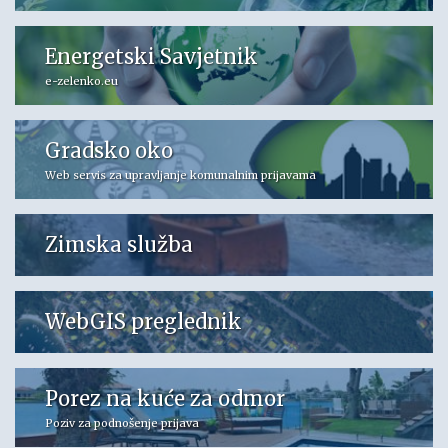
Energetski Savjetnik
e-zelenko.eu
Gradsko oko
Web servis za upravljanje komunalnim prijavama
Zimska služba
WebGIS preglednik
Porez na kuće za odmor
Poziv za podnošenje prijava