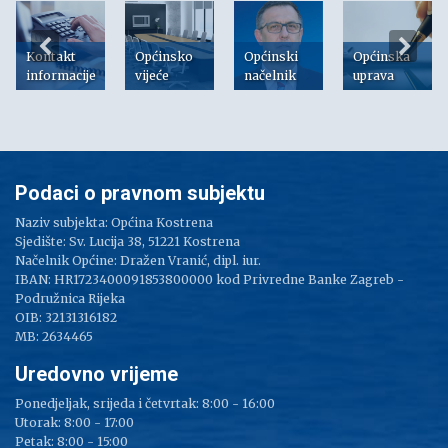
Kontakt
Općinsko
Općinski
Općinska
informacije
vijeće
načelnik
uprava
Podaci o pravnom subjektu
Naziv subjekta: Općina Kostrena
Sjedište: Sv. Lucija 38, 51221 Kostrena
Načelnik Općine: Dražen Vranić, dipl. iur.
IBAN: HR1723400091853800000 kod Privredne Banke Zagreb -
Podružnica Rijeka
OIB: 32131316182
MB: 2634465
Uredovno vrijeme
Ponedjeljak, srijeda i četvrtak: 8:00 - 16:00
Utorak: 8:00 - 17:00
Petak: 8:00 - 15:00