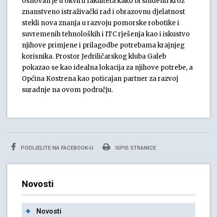
osnovan je u okviru fakulteta kako bi studenti kroz
znanstveno istraživački rad i obrazovnu djelatnost
stekli nova znanja u razvoju pomorske robotike i
suvremenih tehnoloških i ITC rješenja kao i iskustvo
njihove primjene i prilagodbe potrebama krajnjeg
korisnika. Prostor Jedriličarskog kluba Galeb
pokazao se kao idealna lokacija za njihove potrebe, a
Općina Kostrena kao poticajan partner za razvoj
suradnje na ovom području.
PODIJELITE NA FACEBOOK-U
ISPIS STRANICE
Novosti
Novosti