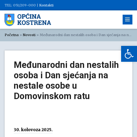
TEL: 051/209-000 |
Kontakti
Početna
»
Novosti
»
Međunarodni dan nestalih osoba i Dan sjećanja na nestale osobe u Domovinskom ratu
Op
Međunarodni dan nestalih
osoba i Dan sjećanja na
nestale osobe u
Domovinskom ratu
30. kolovoza 2025.