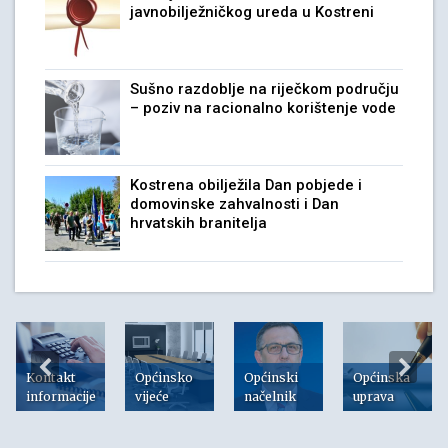
javnobilježničkog ureda u Kostreni
Sušno razdoblje na riječkom području
– poziv na racionalno korištenje vode
Kostrena obilježila Dan pobjede i
domovinske zahvalnosti i Dan
hrvatskih branitelja
Kontakt
Općinsko
Općinski
Općinska
informacije
vijeće
načelnik
uprava