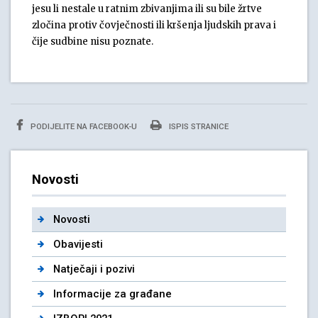
jesu li nestale u ratnim zbivanjima ili su bile žrtve
zločina protiv čovječnosti ili kršenja ljudskih prava i
čije sudbine nisu poznate.
PODIJELITE NA FACEBOOK-U
ISPIS STRANICE
Novosti
Novosti
Obavijesti
Natječaji i pozivi
Informacije za građane