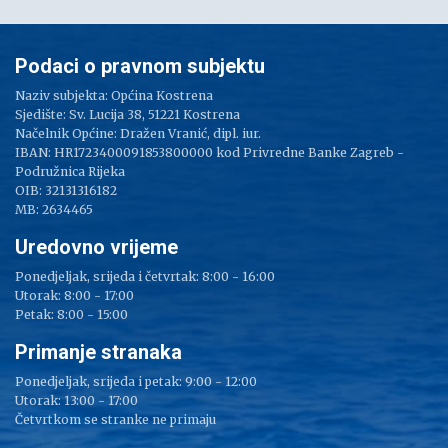
Podaci o pravnom subjektu
Naziv subjekta: Općina Kostrena
Sjedište: Sv. Lucija 38, 51221 Kostrena
Načelnik Općine: Dražen Vranić, dipl. iur.
IBAN: HR1723400091853800000 kod Privredne Banke Zagreb -
Podružnica Rijeka
OIB: 32131316182
MB: 2634465
Uredovno vrijeme
Ponedjeljak, srijeda i četvrtak: 8:00 - 16:00
Utorak: 8:00 - 17:00
Petak: 8:00 - 15:00
Primanje stranaka
Ponedjeljak, srijeda i petak: 9:00 - 12:00
Utorak: 13:00 - 17:00
Četvrtkom se stranke ne primaju