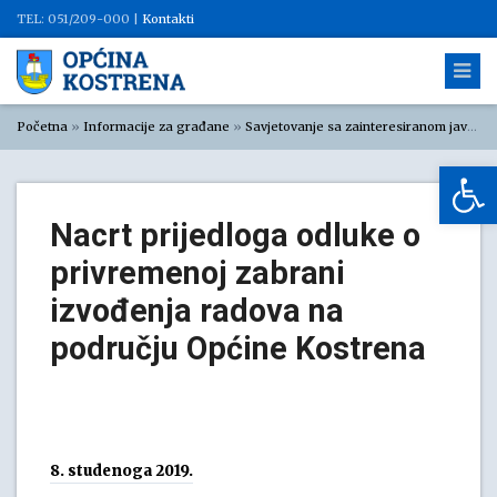
TEL: 051/209-000 |
Kontakti
Početna
»
Informacije za građane
»
Savjetovanje sa zainteresiranom javnošću
Op
Nacrt prijedloga odluke o
privremenoj zabrani
izvođenja radova na
području Općine Kostrena
8. studenoga 2019.