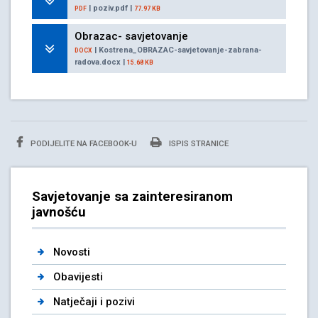
| poziv.pdf |
PDF
77.97 KB
Obrazac- savjetovanje
| Kostrena_OBRAZAC-savjetovanje-zabrana-
DOCX
radova.docx |
15.68 KB
PODIJELITE NA FACEBOOK-U
ISPIS STRANICE
Savjetovanje sa zainteresiranom
javnošću
Novosti
Obavijesti
Natječaji i pozivi