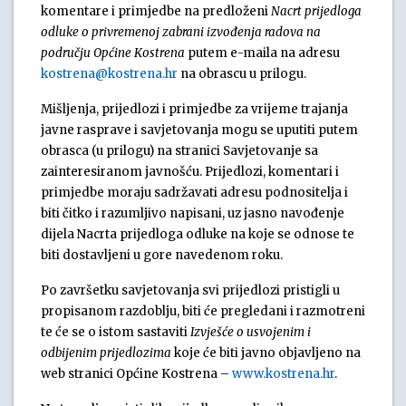
komentare i primjedbe na predloženi
Nacrt prijedloga
odluke o privremenoj zabrani izvođenja radova na
području Općine Kostrena
putem e-maila na adresu
kostrena@kostrena.hr
na obrascu u prilogu.
Mišljenja, prijedlozi i primjedbe za vrijeme trajanja
javne rasprave i savjetovanja mogu se uputiti putem
obrasca (u prilogu) na stranici Savjetovanje sa
zainteresiranom javnošću. Prijedlozi, komentari i
primjedbe moraju sadržavati adresu podnositelja i
biti čitko i razumljivo napisani, uz jasno navođenje
dijela Nacrta prijedloga odluke na koje se odnose te
biti dostavljeni u gore navedenom roku.
Po završetku savjetovanja svi prijedlozi pristigli u
propisanom razdoblju, biti će pregledani i razmotreni
te će se o istom sastaviti
Izvješće o usvojenim i
odbijenim prijedlozima
koje će biti javno objavljeno na
web stranici Općine Kostrena –
www.kostrena.hr
.