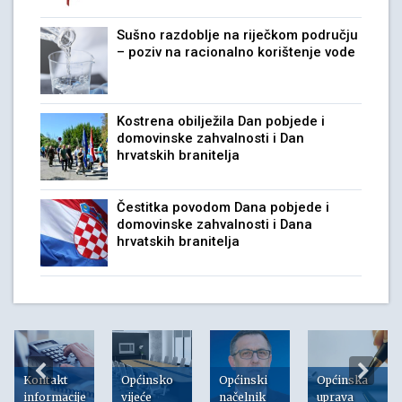
Sušno razdoblje na riječkom području
– poziv na racionalno korištenje vode
Kostrena obilježila Dan pobjede i
domovinske zahvalnosti i Dan
hrvatskih branitelja
Čestitka povodom Dana pobjede i
domovinske zahvalnosti i Dana
hrvatskih branitelja
Kontakt
Općinsko
Općinski
Općinska
informacije
vijeće
načelnik
uprava