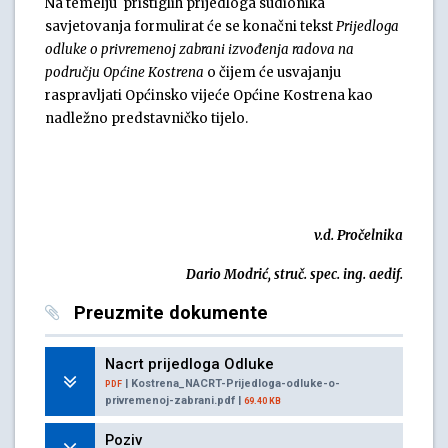
Na temelju pristiglih prijedloga sudionika
savjetovanja formulirat će se konačni tekst
Prijedloga
odluke o privremenoj zabrani izvođenja radova na
području Općine Kostrena
o čijem će usvajanju
raspravljati Općinsko vijeće Općine Kostrena kao
nadležno predstavničko tijelo.
v.d. Pročelnika
Dario Modrić, struč. spec. ing. aedif.
Preuzmite dokumente
Nacrt prijedloga Odluke
| Kostrena_NACRT-Prijedloga-odluke-o-
PDF
privremenoj-zabrani.pdf |
69.40 KB
Poziv