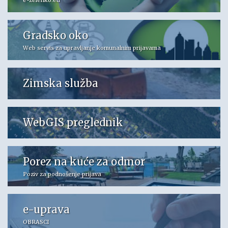
e-zelenko.eu
Gradsko oko
Web servis za upravljanje komunalnim prijavama
Zimska služba
WebGIS preglednik
Porez na kuće za odmor
Poziv za podnošenje prijava
e-uprava
OBRASCI