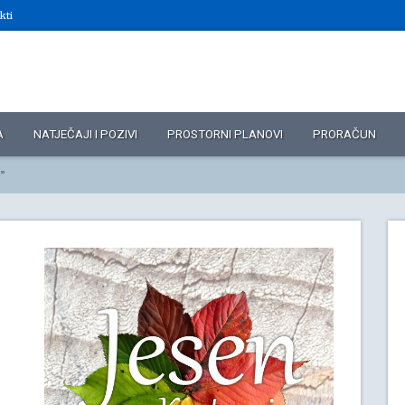
kti
A
NATJEČAJI I POZIVI
PROSTORNI PLANOVI
PRORAČUN
i”