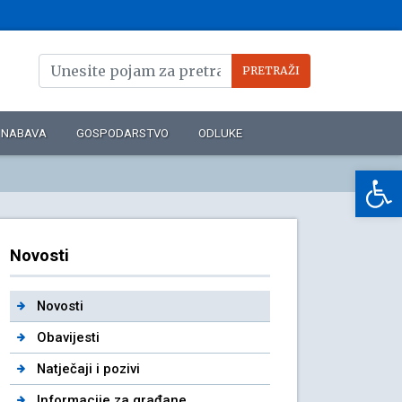
NABAVA
GOSPODARSTVO
ODLUKE
Op
Novosti
Novosti
Obavijesti
Natječaji i pozivi
Informacije za građane