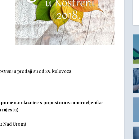
ostreni
u prodaji su od 29. kolovoza.
pomena: ulaznice s popustom za umirovljenike
 mjestu
)
bar Nad Urom)