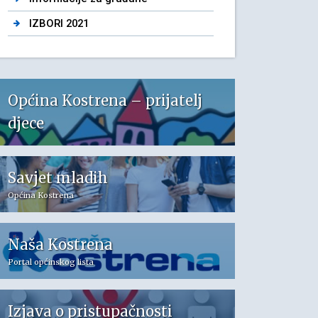
IZBORI 2021
Općina Kostrena – prijatelj
djece
Savjet mladih
Općina Kostrena
Naša Kostrena
Portal općinskog lista
Izjava o pristupačnosti