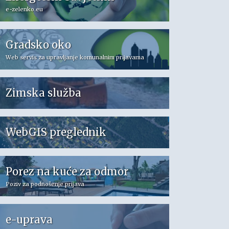
e-zelenko.eu
Gradsko oko
Web servis za upravljanje komunalnim prijavama
Zimska služba
WebGIS preglednik
Porez na kuće za odmor
Poziv za podnošenje prijava
e-uprava