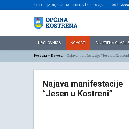
SV. LUCIJA 38, 51221 KOSTRENA |
TEL: 051/209-000 |
Konta
NASLOVNICA
NOVOSTI
SLUŽBENA GLASIL
Početna
»
Novosti
»
Najava manifestacije “Jesen u Kostren
Najava manifestacije
“Jesen u Kostreni”