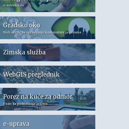
e-zelenko.eu
Gradsko oko
Web servis za upravljanje komunalnim prijavama
Zimska služba
WebGIS preglednik
Porez na kuće za odmor
Poziv za podnošenje prijava
e-uprava