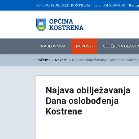
SV. LUCIJA 38, 51221 KOSTRENA |
TEL: 051/209-000 |
Konta
NASLOVNICA
NOVOSTI
SLUŽBENA GLASIL
Početna
»
Novosti
»
Najava obilježavanja Dana oslobođenj
Najava obilježavanja
Dana oslobođenja
Kostrene