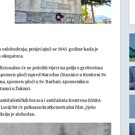
n oslobođenja, prisjećajući se 1945. godine kada je
h okupatora.
adicionalno će se položiti vijeci na polju s grobovima
a spomen-ploči ispred Narodne čitaonice u Kostreni Sv.
na, spomen-ploči u Sv. Barbari, spomeniku u
anici u Žuknici.
 antifašističkih boraca i antifašista Kostrena (UABA
 Luciji bit će prikazan kratkometražni film
„Vjeko
ekciju je slobodan.