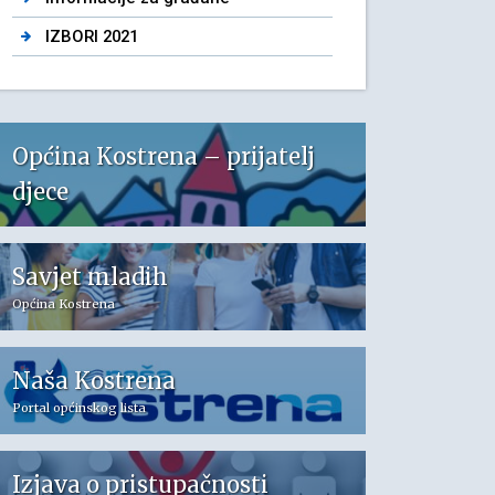
IZBORI 2021
Općina Kostrena – prijatelj
djece
Savjet mladih
Općina Kostrena
Naša Kostrena
Portal općinskog lista
Izjava o pristupačnosti