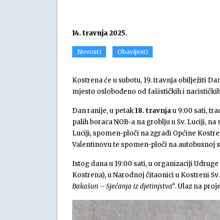
14. travnja 2025.
Novosti
Obavijesti
Kostrena će u subotu, 19. travnja obilježiti Da
mjesto oslobođeno od fašističkih i nacistički
Dan ranije, u petak
18. travnja
u 9:00 sati, tr
palih boraca NOB-a na groblju u Sv. Luciji, n
Luciji, spomen-ploči na zgradi Općine Kostre
Valentinovu te spomen-ploči na autobusnoj st
Istog dana u 19:00 sati, u organizaciji Udruge
Kostrena), u Narodnoj čitaonici u Kostreni Sv.
Bakašun – Sjećanja iz djetinjstva“
. Ulaz na proj