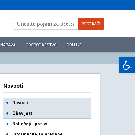
NABAVA
GOSPODARSTVO
ODLUKE
Op
Novosti
Novosti
Obavijesti
Natječaji i pozivi
Informacije za građane