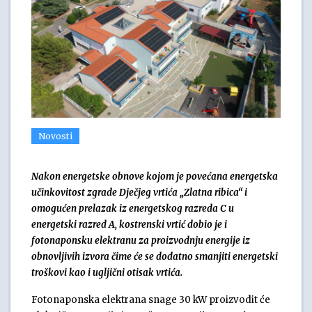
Novosti
Na
kon energetske obnove kojom je povećana energetska
učinkovitost zgrade Dječjeg vrtića „Zlatna ribica“ i
omogućen
prelazak iz energetskog razreda C u
energetski razred A
, kostrenski vrtić dobio je i
fotonaponsk
u
elektran
u za proizvodnju energije iz
obnovljivih izvora čime će se dodatno smanjiti energetski
troškovi kao i ugljični otisak vrtića.
Fotonaponska elektrana snage 30 kW proizvodit će