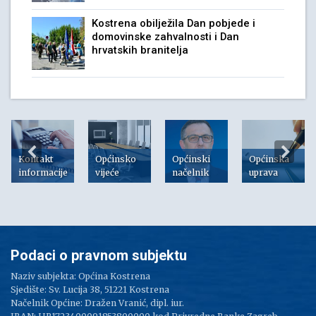
Kostrena obilježila Dan pobjede i
domovinske zahvalnosti i Dan
hrvatskih branitelja
Kontakt
Općinsko
Općinski
Općinska
informacije
vijeće
načelnik
uprava
Podaci o pravnom subjektu
Naziv subjekta: Općina Kostrena
Sjedište: Sv. Lucija 38, 51221 Kostrena
Načelnik Općine: Dražen Vranić, dipl. iur.