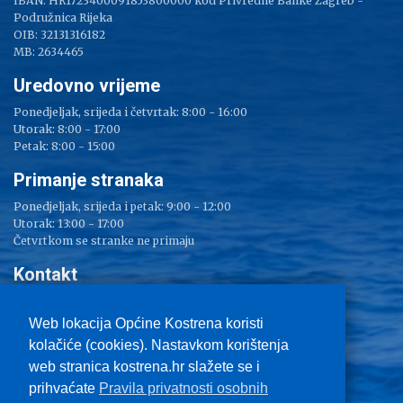
IBAN: HR1723400091853800000 kod Privredne Banke Zagreb -
Podružnica Rijeka
OIB: 32131316182
MB: 2634465
Uredovno vrijeme
Ponedjeljak, srijeda i četvrtak: 8:00 - 16:00
Utorak: 8:00 - 17:00
Petak: 8:00 - 15:00
Primanje stranaka
Ponedjeljak, srijeda i petak: 9:00 - 12:00
Utorak: 13:00 - 17:00
Četvrtkom se stranke ne primaju
Kontakt
Adresa: Sv. Lucija 38
Tel: 051/ 209 000
Web lokacija Općine Kostrena koristi
Fax: 051/ 289 400
kolačiće (cookies). Nastavkom korištenja
E-mail:
kostrena@kostrena.hr
web stranica kostrena.hr slažete se i
Kontakt informacije
prihvaćate
Pravila privatnosti osobnih
Uvjeti korištenja