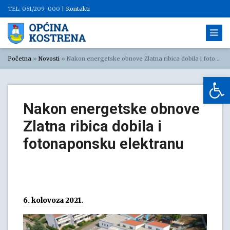
TEL: 051/209-000 |
Kontakti
Početna
»
Novosti
»
Nakon energetske obnove Zlatna ribica dobila i fotonaponsku elektranu
Op
Nakon energetske obnove
Zlatna ribica dobila i
fotonaponsku elektranu
6. kolovoza 2021.