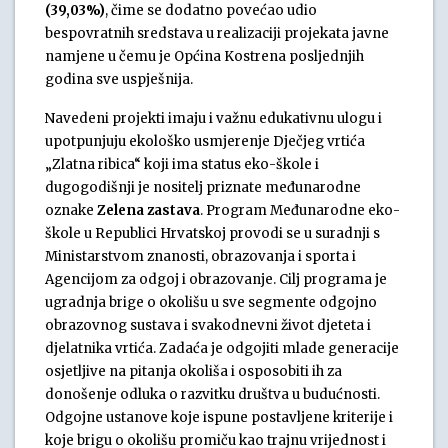
(39,03%)
, čime se dodatno povećao udio
bespovratnih sredstava u realizaciji projekata javne
namjene u čemu je Općina Kostrena posljednjih
godina sve uspješnija.
Navedeni projekti imaju i važnu edukativnu ulogu i
upotpunjuju ekološko usmjerenje Dječjeg vrtića
„Zlatna ribica“ koji ima status eko-škole i
dugogodišnji je nositelj priznate međunarodne
oznake
Zelena zastava
. Program Međunarodne eko-
škole u Republici Hrvatskoj provodi se u suradnji s
Ministarstvom znanosti, obrazovanja i sporta i
Agencijom za odgoj i obrazovanje. Cilj programa je
ugradnja brige o okolišu u sve segmente odgojno
obrazovnog sustava i svakodnevni život djeteta i
djelatnika vrtića. Zadaća je odgojiti mlade generacije
osjetljive na pitanja okoliša i osposobiti ih za
donošenje odluka o razvitku društva u budućnosti.
Odgojne ustanove koje ispune postavljene kriterije i
koje brigu o okolišu promiču kao trajnu vrijednost i