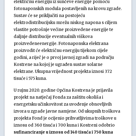
električnu energiju iz sunčeve energije pomoću
fotonaponskih modula postavljenih na krovu zgrade.
Sustav će se priključiti na postojeću
elektrodistribucijsku mrežu niskog napona s ciljem
vlastite potrošnje većine proizvedene energije te
daljnje distribucije eventualnih viškova
proizvedeneenergije. Fotonaponska elektrana
proizvodit će električnu energiju tijekom cijele
godini, a riječ je o prvoj javnoj zgradi na području
Kostrene na kojoj je ugrađen sustav solarne
elektrane. Ukupna vrijednost projekta iznosi 372
tisuće i 575 kuna.
U rujnu 2020. godine Općina Kostrena je prijavila
projekt na natječaj Fonda za zaštitu okoliša i
energetsku učinkovitost za uvođenje obnovljivih
izvora u zgrade javne namjene. Od ukupnih troškova
projekta Fond je ocijenio prihvatljivima troškove u
iznosu od 360 tisuća i 700 kuna i Kostreni odobrio
sufinanciranje u iznosu od 140 tisuća i 750 kuna