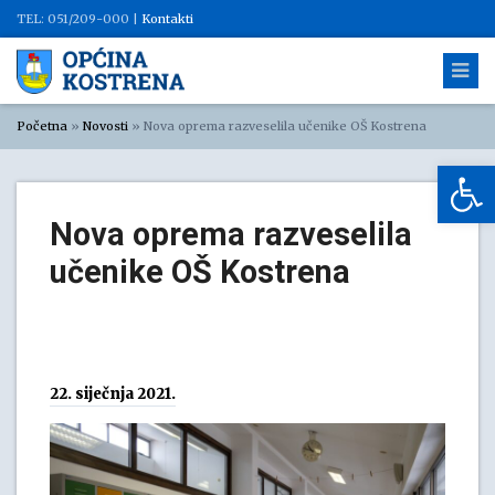
TEL: 051/209-000 |
Kontakti
Početna
»
Novosti
»
Nova oprema razveselila učenike OŠ Kostrena
Op
Nova oprema razveselila
učenike OŠ Kostrena
22. siječnja 2021.