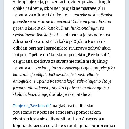
videoprojekcija, prezentacija, videopoziva i drugih
oblika redovne, izborne i projektne nastave, ali i
prostor za odmor i druženje. –
Potrebe naših učenika
prerasle su prostorne mogućnosti škole pa pronalazimo
rješenja kako svaki kutak učiniti funkcionalnijim za
svakodnevni školski život.
– objasnila je ravnateljica
Adriana Glavan, ističući kako je Općina Kostrena
odličan partner i suradnik te su upravo zahvaljujući
potpori Općine na školskom projektu „Bez busoli“,
osigurana sredstva za stvaranje multimedijalnog
prostora. –
Zaslon, platno, ozvučenje i cijelu projekcijsku
konstrukciju uključujući ozvučenje i postavljanje
omogućila je Općina Kostrena kojoj zahvaljujemo što je
prepoznala važnost projekta i potrebe za ulaganjem u
školu i obrazovanje,
dodala je ravnateljica.
Projekt „Bez busoli“
naglašava tradicijsku
povezanost Kostrene s morem i pomoračkim
životom kroz niz aktivnosti od 1. do 8. razreda u
kojima dolazi do suradnje s roditeljima, pomorcima i