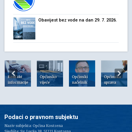
Obavijest bez vode na dan 29. 7. 2026.
Kontakt
Općinsko
Općinski
Općinska
informacije
vijeće
načelnik
uprava
Podaci o pravnom subjektu
Naziv subjekta: Općina Kostrena
Sjedište: Sv. Lucija 38, 51221 Kostrena