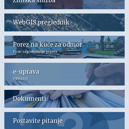
Zimska služba
WebGIS preglednik
Porez na kuće za odmor
Poziv za podnošenje prijava
e-uprava
OBRASCI
Dokumenti
Postavite pitanje