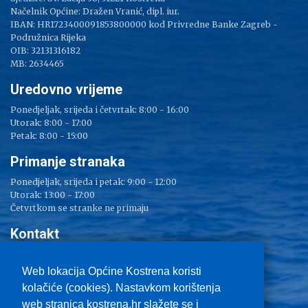
Načelnik Općine: Dražen Vranić, dipl. iur.
IBAN: HR1723400091853800000 kod Privredne Banke Zagreb -
Podružnica Rijeka
OIB: 32131316182
MB: 2634465
Uredovno vrijeme
Ponedjeljak, srijeda i četvrtak: 8:00 - 16:00
Utorak: 8:00 - 17:00
Petak: 8:00 - 15:00
Primanje stranaka
Ponedjeljak, srijeda i petak: 9:00 - 12:00
Utorak: 13:00 - 17:00
Četvrtkom se stranke ne primaju
Kontakt
Adresa: Sv. Lucija 38
Tel: 051/ 209 000
Web lokacija Općine Kostrena koristi
Fax: 051/ 289 400
kolačiće (cookies). Nastavkom korištenja
E-mail:
kostrena@kostrena.hr
web stranica kostrena.hr slažete se i