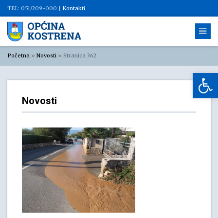
TEL: 051/209-000 |
Kontakti
Početna
»
Novosti
»
Stranica 362
Op
Novosti