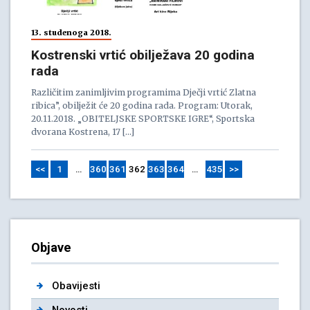
13. studenoga 2018.
Kostrenski vrtić obilježava 20 godina
rada
Različitim zanimljivim programima Dječji vrtić Zlatna
ribica”, obilježit će 20 godina rada. Program: Utorak,
20.11.2018. „OBITELJSKE SPORTSKE IGRE“, Sportska
dvorana Kostrena, 17 […]
<<
1
…
360
361
362
363
364
…
435
>>
Objave
Obavijesti