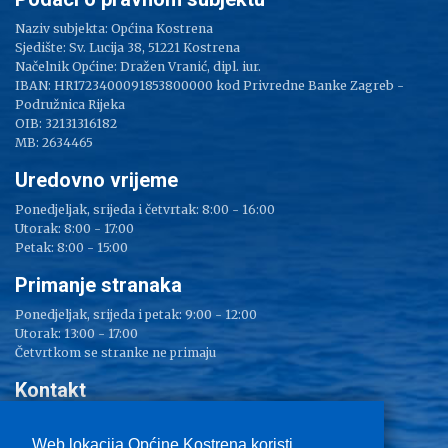
Naziv subjekta: Općina Kostrena
Sjedište: Sv. Lucija 38, 51221 Kostrena
Načelnik Općine: Dražen Vranić, dipl. iur.
IBAN: HR1723400091853800000 kod Privredne Banke Zagreb -
Podružnica Rijeka
OIB: 32131316182
MB: 2634465
Uredovno vrijeme
Ponedjeljak, srijeda i četvrtak: 8:00 - 16:00
Utorak: 8:00 - 17:00
Petak: 8:00 - 15:00
Primanje stranaka
Ponedjeljak, srijeda i petak: 9:00 - 12:00
Utorak: 13:00 - 17:00
Četvrtkom se stranke ne primaju
Kontakt
Adresa: Sv. Lucija 38
Tel: 051/ 209 000
Web lokacija Općine Kostrena koristi