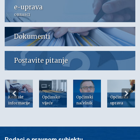
e-uprava
OBRASCI
Dokumenti
Postavite pitanje
Kontakt
Općinsko
Općinski
Općinska
informacije
vijeće
načelnik
uprava
Podaci o pravnom subjektu