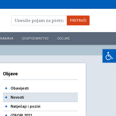
NABAVA
GOSPODARSTVO
ODLUKE
Op
Objave
Obavijesti
Novosti
Natječaji i pozivi
IZBORI 2021