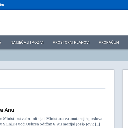
kti
A
NATJEČAJI I POZIVI
PROSTORNI PLANOVI
PRORAČUN
za Anu
 Ministarstva branitelja i Ministarstva unutarnjih poslova
u Slunju je uoči Uskrsa održan 8. Memorijal Josip Jović […]