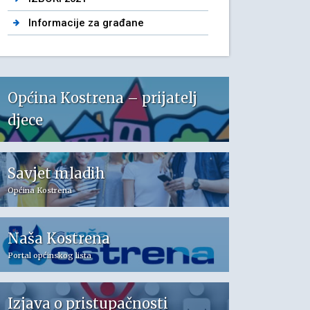
Informacije za građane
Općina Kostrena – prijatelj
djece
Savjet mladih
Općina Kostrena
Naša Kostrena
Portal općinskog lista
Izjava o pristupačnosti