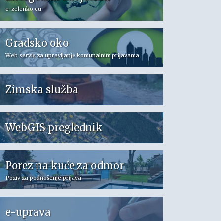
e-zelenko.eu
Gradsko oko
Web servis za upravljanje komunalnim prijavama
Zimska služba
WebGIS preglednik
Porez na kuće za odmor
Poziv za podnošenje prijava
e-uprava