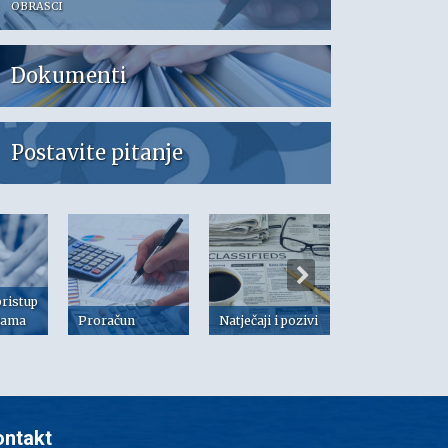
OBRASCI
Dokumenti
Postavite pitanje
pristup
jama
Proračun
Natječaji i pozivi
Dokumenti
ontakt