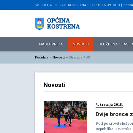
SV. LUCIJA 38, 51221 KOSTRENA |
TEL: 051/209-000 |
Konta
NASLOVNICA
NOVOSTI
SLUŽBENA GLASIL
Početna
»
Novosti
»
Stranica 400
Novosti
4. travnja 2018.
Dvije bronce 
Pod pokroviteljstvom
Republike Hrvatske, 