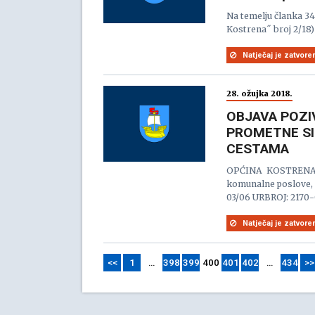
Na temelju članka 3
Kostrena˝ broj 2/18) 
Natječaj je zatvore
28. ožujka 2018.
OBJAVA POZI
PROMETNE SI
CESTAMA
OPĆINA KOSTREN
komunalne poslove, 
03/06 URBROJ: 2170-
Natječaj je zatvore
<<
1
…
398
399
400
401
402
…
434
>>