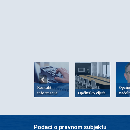
Kontakt
Općin
risni linkovi
informacije
Općinsko vijeće
načel
Podaci o pravnom subjektu