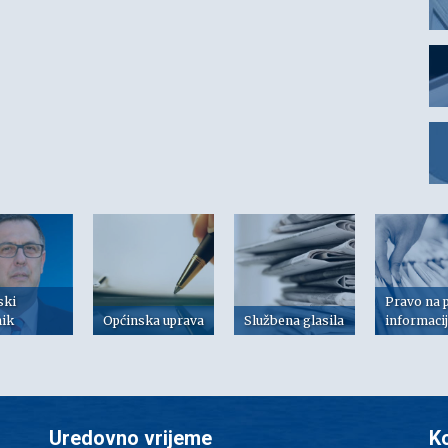
ski
Pravo na 
nik
Općinska uprava
Službena glasila
informaci
Uredovno vrijeme
K