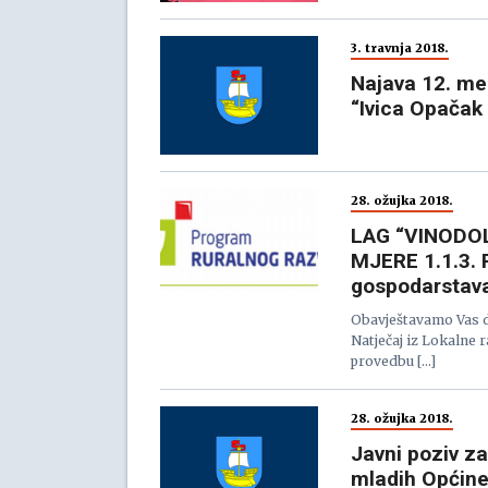
3. travnja 2018.
Najava 12. me
“Ivica Opačak
28. ožujka 2018.
LAG “VINODO
MJERE 1.1.3. R
gospodarstav
Obavještavamo Vas d
Natječaj iz Lokalne 
provedbu […]
28. ožujka 2018.
Javni poziv za
mladih Općine