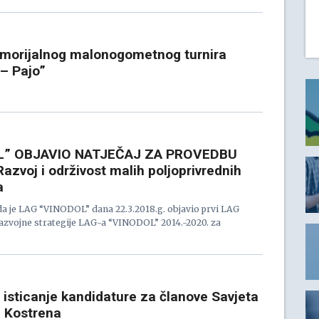
morijalnog malonogometnog turnira
 – Pajo”
L” OBJAVIO NATJEČAJ ZA PROVEDBU
azvoj i održivost malih poljoprivrednih
a
a je LAG “VINODOL” dana 22.3.2018.g. objavio prvi LAG
razvojne strategije LAG-a “VINODOL” 2014.-2020. za
 isticanje kandidature za članove Savjeta
 Kostrena