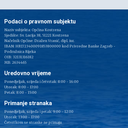
Podaci o pravnom subjektu
Naziv subjekta: Općina Kostrena
Sjedište: Sv. Lucija 38, 51221 Kostrena
Načelnik Općine: Dražen Vranić, dipl. iur.
IBAN: HR1723400091853800000 kod Privredne Banke Zagreb -
Podružnica Rijeka
OIB: 32131316182
MB: 2634465
Uredovno vrijeme
Ponedjeljak, srijeda i četvrtak: 8:00 - 16:00
Utorak: 8:00 - 17:00
Petak: 8:00 - 15:00
Primanje stranaka
Ponedjeljak, srijeda i petak: 9:00 - 12:00
Utorak: 13:00 - 17:00
Četvrtkom se stranke ne primaju