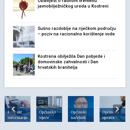
Obavijest o radnom vremenu
javnobilježničkog ureda u Kostreni
Sušno razdoblje na riječkom području
– poziv na racionalno korištenje vode
Kostrena obilježila Dan pobjede i
domovinske zahvalnosti i Dan
hrvatskih branitelja
Kontakt
Općinsko
Općinski
Općinska
informacije
vijeće
načelnik
uprava