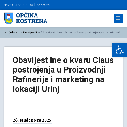
TEL: 051/209-000 |
Kontakti
Početna
»
Obavijesti
»
Obavijest Ine o kvaru Claus postrojenja u Proizvodnji Rafinerije i marketing na lokaciji Urinj
Op
Obavijest Ine o kvaru Claus
postrojenja u Proizvodnji
Rafinerije i marketing na
lokaciji Urinj
26. studenoga 2025.