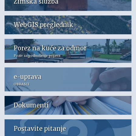
Zimska služba
WebGIS preglednik
Porez na kuće za odmor
Poziv za podnošenje prijava
e-uprava
OBRASCI
Dokumenti
Postavite pitanje