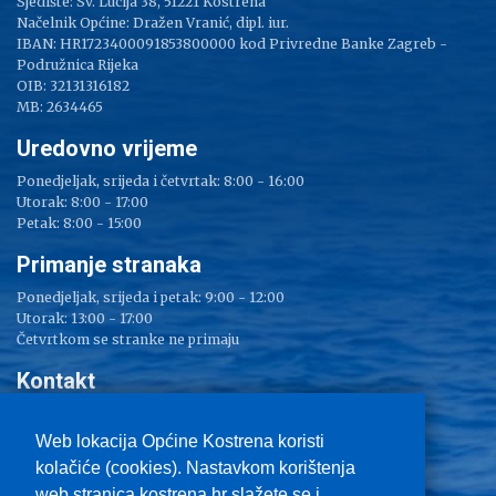
Sjedište: Sv. Lucija 38, 51221 Kostrena
Načelnik Općine: Dražen Vranić, dipl. iur.
IBAN: HR1723400091853800000 kod Privredne Banke Zagreb -
Podružnica Rijeka
OIB: 32131316182
MB: 2634465
Uredovno vrijeme
Ponedjeljak, srijeda i četvrtak: 8:00 - 16:00
Utorak: 8:00 - 17:00
Petak: 8:00 - 15:00
Primanje stranaka
Ponedjeljak, srijeda i petak: 9:00 - 12:00
Utorak: 13:00 - 17:00
Četvrtkom se stranke ne primaju
Kontakt
Adresa: Sv. Lucija 38
Tel: 051/ 209 000
Web lokacija Općine Kostrena koristi
Fax: 051/ 289 400
kolačiće (cookies). Nastavkom korištenja
E-mail:
kostrena@kostrena.hr
web stranica kostrena.hr slažete se i