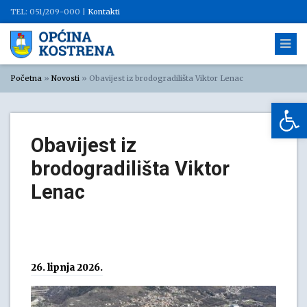
TEL: 051/209-000 |
Kontakti
Početna
»
Novosti
»
Obavijest iz brodogradilišta Viktor Lenac
Op
Obavijest iz
brodogradilišta Viktor
Lenac
26. lipnja 2026.