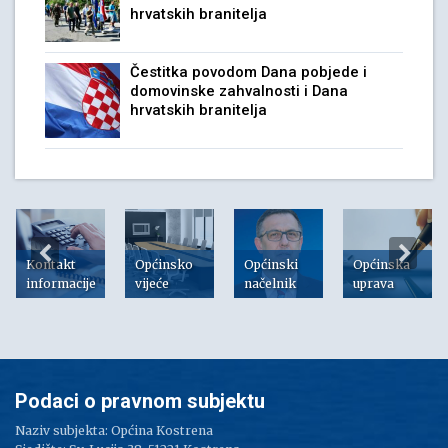
hrvatskih branitelja
Čestitka povodom Dana pobjede i
domovinske zahvalnosti i Dana
hrvatskih branitelja
Kontakt
Općinsko
Općinski
Općinska
informacije
vijeće
načelnik
uprava
Podaci o pravnom subjektu
Naziv subjekta: Općina Kostrena