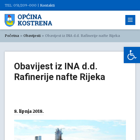
TEL: 051/209-000 |
Kontakti
Početna
»
Obavijesti
»
Obavijest iz INA d.d. Rafinerije nafte Rijeka
Op
Obavijest iz INA d.d.
Rafinerije nafte Rijeka
8. lipnja 2018.