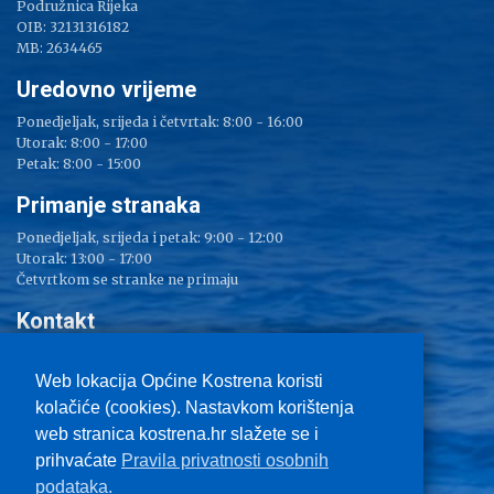
Podružnica Rijeka
OIB: 32131316182
MB: 2634465
Uredovno vrijeme
Ponedjeljak, srijeda i četvrtak: 8:00 - 16:00
Utorak: 8:00 - 17:00
Petak: 8:00 - 15:00
Primanje stranaka
Ponedjeljak, srijeda i petak: 9:00 - 12:00
Utorak: 13:00 - 17:00
Četvrtkom se stranke ne primaju
Kontakt
Adresa: Sv. Lucija 38
Tel: 051/ 209 000
Web lokacija Općine Kostrena koristi
Fax: 051/ 289 400
kolačiće (cookies). Nastavkom korištenja
E-mail:
kostrena@kostrena.hr
web stranica kostrena.hr slažete se i
Kontakt informacije
prihvaćate
Pravila privatnosti osobnih
Uvjeti korištenja
podataka.