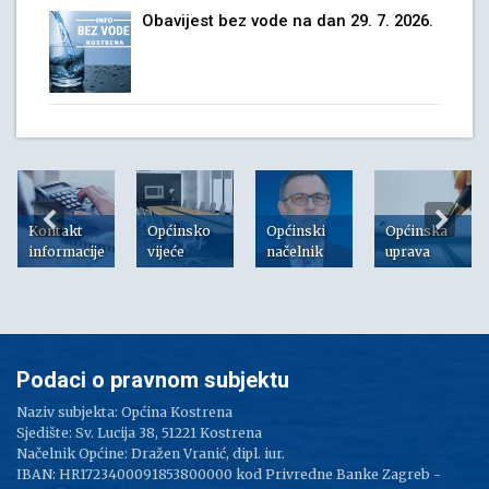
Obavijest bez vode na dan 29. 7. 2026.
Kontakt
Općinsko
Općinski
Općinska
informacije
vijeće
načelnik
uprava
Podaci o pravnom subjektu
Naziv subjekta: Općina Kostrena
Sjedište: Sv. Lucija 38, 51221 Kostrena
Načelnik Općine: Dražen Vranić, dipl. iur.
IBAN: HR1723400091853800000 kod Privredne Banke Zagreb -