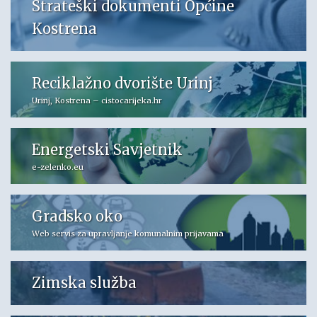
Strateški dokumenti Općine
Kostrena
Reciklažno dvorište Urinj
Urinj, Kostrena – cistocarijeka.hr
Energetski Savjetnik
e-zelenko.eu
Gradsko oko
Web servis za upravljanje komunalnim prijavama
Zimska služba