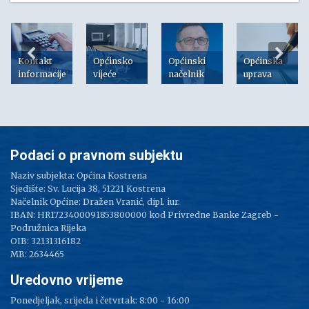
Kontakt
Općinsko
Općinski
Općinska
informacije
vijeće
načelnik
uprava
Podaci o pravnom subjektu
Naziv subjekta: Općina Kostrena
Sjedište: Sv. Lucija 38, 51221 Kostrena
Načelnik Općine: Dražen Vranić, dipl. iur.
IBAN: HR1723400091853800000 kod Privredne Banke Zagreb -
Podružnica Rijeka
OIB: 32131316182
MB: 2634465
Uredovno vrijeme
Ponedjeljak, srijeda i četvrtak: 8:00 - 16:00