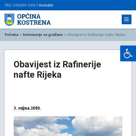
TEL: 051/209-000 |
Kontakti
Početna
»
Informacije za građane
»
Obavijest iz Rafinerije nafte Rijeka
Op
Obavijest iz Rafinerije
nafte Rijeka
3. rujna 2019.