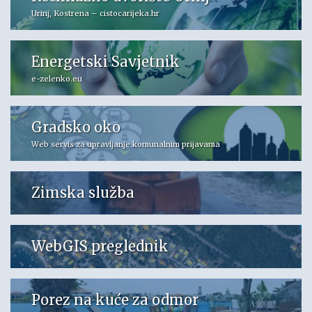
Urinj, Kostrena – cistocarijeka.hr
Energetski Savjetnik
e-zelenko.eu
Gradsko oko
Web servis za upravljanje komunalnim prijavama
Zimska služba
WebGIS preglednik
Porez na kuće za odmor