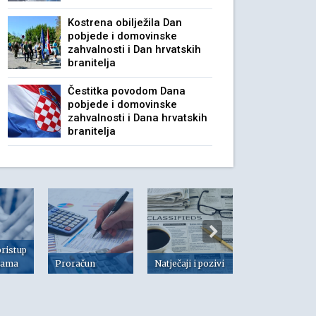
Kostrena obilježila Dan
pobjede i domovinske
zahvalnosti i Dan hrvatskih
branitelja
Čestitka povodom Dana
pobjede i domovinske
zahvalnosti i Dana hrvatskih
branitelja
pristup
jama
Proračun
Natječaji i pozivi
Dokumenti