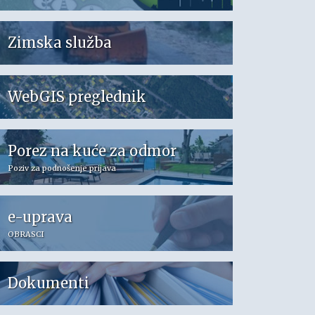
Zimska služba
WebGIS preglednik
Porez na kuće za odmor
Poziv za podnošenje prijava
e-uprava
OBRASCI
Dokumenti