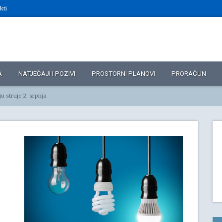
kti
A
NATJEČAJI I POZIVI
PROSTORNI PLANOVI
PRORAČUN
u struje 2. srpnja