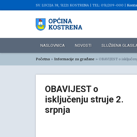
SV. LUCIJA 38, 51221 KOSTRENA |
TEL: 051/209-000 |
Konta
NASLOVNICA
NOVOSTI
SLUŽBENA GLASIL
Početna
»
Informacije za građane
»
OBAVIJEST o isključenj
OBAVIJEST o
isključenju struje 2.
srpnja