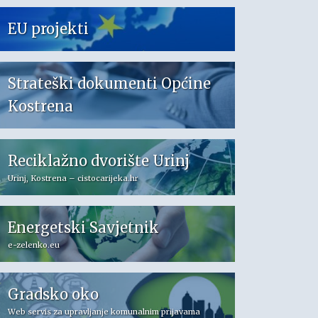
EU projekti
Strateški dokumenti Općine
Kostrena
Reciklažno dvorište Urinj
Urinj, Kostrena – cistocarijeka.hr
Energetski Savjetnik
e-zelenko.eu
Gradsko oko
Web servis za upravljanje komunalnim prijavama