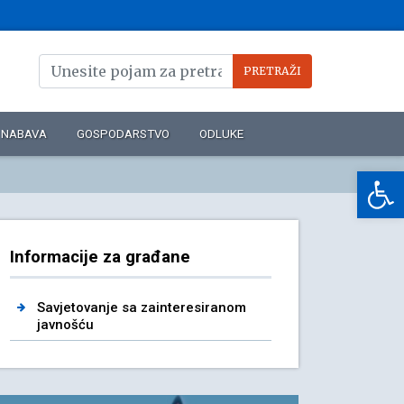
NABAVA
GOSPODARSTVO
ODLUKE
Op
Informacije za građane
Savjetovanje sa zainteresiranom
javnošću