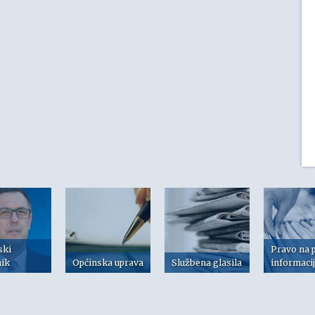
ski
Pravo na 
nik
Općinska uprava
Službena glasila
informaci