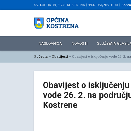
SV. LUCIJA 38, 51221 KOSTRENA |
TEL: 051/209-000 |
Konta
NASLOVNICA
NOVOSTI
SLUŽBENA GLASIL
Početna
»
Obavijesti
»
Obavijest o isključenju vode 26. 2. 
Obavijest o isključenju
vode 26. 2. na područj
Kostrene