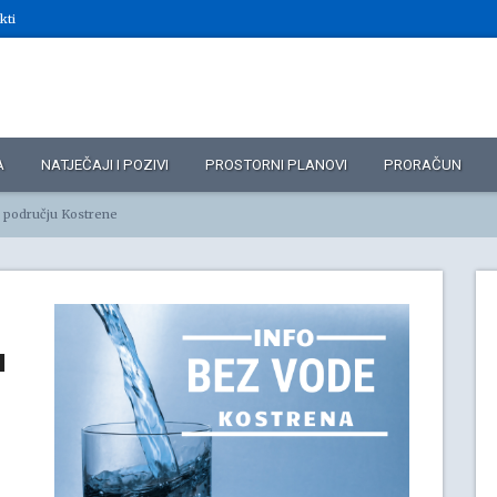
kti
A
NATJEČAJI I POZIVI
PROSTORNI PLANOVI
PRORAČUN
na području Kostrene
u