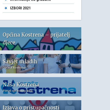
IZBORI 2021
Općina Kostrena – prijatelj
djece
Savjet mladih
Općina Kostrena
Naša Kostrena
Portal općinskog lista
Izjava o pristupačnosti