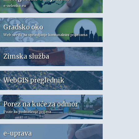
e-zelenko.eu
Gradsko oko
Web servis za upravljanje komunalnim prijavama
Zimska služba
WebGIS preglednik
Porez na kuće za odmor
Poziv za podnošenje prijava
e-uprava