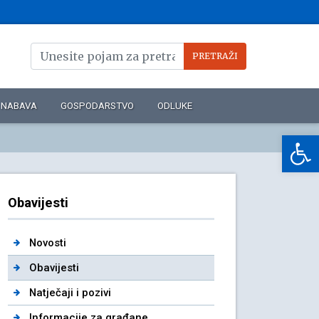
NABAVA
GOSPODARSTVO
ODLUKE
Op
Obavijesti
Novosti
Obavijesti
Natječaji i pozivi
Informacije za građane