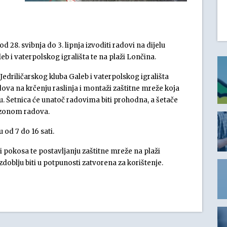
28. svibnja do 3. lipnja izvoditi radovi na dijelu
b i vaterpolskog igrališta te na plaži Lončina.
edriličarskog kluba Galeb i vaterpolskog igrališta
va na krčenju raslinja i montaži zaštitne mreže koja
u. Šetnica će unatoč radovima biti prohodna, a šetače
 zonom radova.
od 7 do 16 sati.
ji pokosa te postavljanju zaštitne mreže na plaži
oblju biti u potpunosti zatvorena za korištenje.