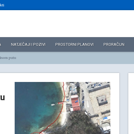
kti
A
NATJEČAJI I POZIVI
PROSTORNI PLANOVI
PRORAČUN
alnom putu
tu