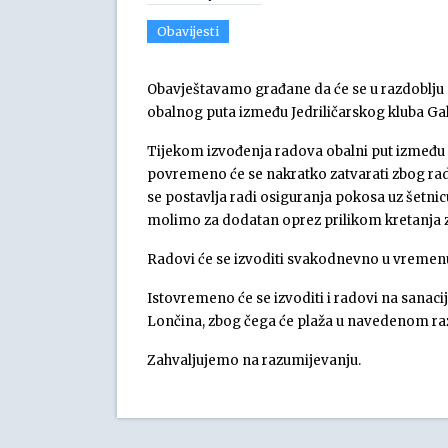
Obavijesti
Obavještavamo građane da će se u razdoblju od 
obalnog puta između Jedriličarskog kluba Gale
Tijekom izvođenja radova obalni put između J
povremeno će se nakratko zatvarati zbog rado
se postavlja radi osiguranja pokosa uz šetnic
molimo za dodatan oprez prilikom kretanja
Radovi će se izvoditi svakodnevno u vremenu 
Istovremeno će se izvoditi i radovi na sanaci
Lončina, zbog čega će plaža u navedenom razd
Zahvaljujemo na razumijevanju.