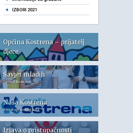
IZBORI 2021
Općina Kostrena – prijatelj
djece
Savjet mladih
Općina Kostrena
Naša Kostrena
Portal općinskog lista
Izjava o pristupačnosti