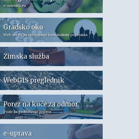
e-zelenko.eu
Gradsko oko
Web servis za upravljanje komunalnim prijavama
Zimska služba
WebGIS preglednik
Porez na kuće za odmor
Poziv za podnošenje prijava
e-uprava