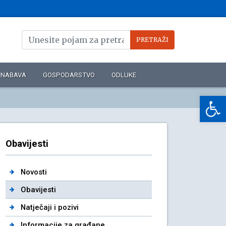
NABAVA
GOSPODARSTVO
ODLUKE
Op
Obavijesti
Novosti
Obavijesti
Natječaji i pozivi
Informacije za građane