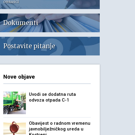
OBRASCI
Dokumenti
Postavite pitanje
Nove objave
Uvodi se dodatna ruta
odvoza otpada C-1
Obavijest o radnom vremenu
javnobilježničkog ureda u
Kostreni