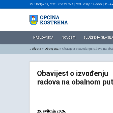
SV. LUCIJA 38, 51221 KOSTRENA |
TEL: 051/209-000 |
Konta
NASLOVNICA
NOVOSTI
SLUŽBENA GLASIL
Početna
»
Obavijesti
»
Obavijest o izvođenju radova na ob
Obavijest o izvođenju
radova na obalnom pu
25. svibnja 2026.