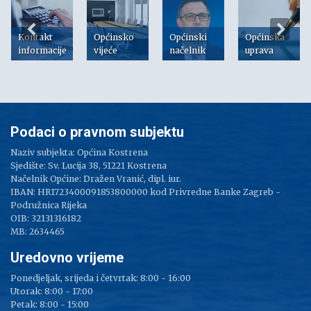
Kontakt
Općinsko
Općinski
Općinska
informacije
vijeće
načelnik
uprava
Podaci o pravnom subjektu
Naziv subjekta: Općina Kostrena
Sjedište: Sv. Lucija 38, 51221 Kostrena
Načelnik Općine: Dražen Vranić, dipl. iur.
IBAN: HR1723400091853800000 kod Privredne Banke Zagreb -
Podružnica Rijeka
OIB: 32131316182
MB: 2634465
Uredovno vrijeme
Ponedjeljak, srijeda i četvrtak: 8:00 - 16:00
Utorak: 8:00 - 17:00
Petak: 8:00 - 15:00