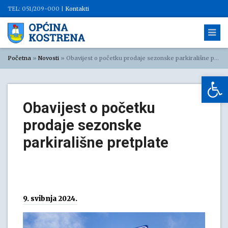
TEL: 051/209-000 |
Kontakti
Početna
»
Novosti
»
Obavijest o početku prodaje sezonske parkirališne pretplate
Op
Obavijest o početku
prodaje sezonske
parkirališne pretplate
9. svibnja 2024.