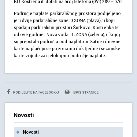
KD Kostrena ili dobiti na broj telefona (051) 289 – 570.
Područje naplate parkirališnog prostora podijeljeno
je u dvije parkirališne zone; 0 ZONA (plava), u koju
spadaju parkirališni prostori Žurkovo, Kostrenka te
od ove godine i Nova voda i 1. ZONA (zelena), u kojoj
su preostala područja pod naplatom. Satne i dnevne
karte naplaćuju se po zonama dok tjedne i sezonske
karte vrijede za cjelokupno područje naplate.
PODIJELITE NA FACEBOOK-U
ISPIS STRANICE
Novosti
Novosti