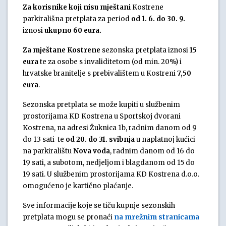
Za korisnike koji nisu mještani
Kostrene
parkirališna pretplata za period
od 1. 6. do 30. 9.
iznosi
ukupno 60 eura.
Za mještane Kostrene
sezonska pretplata iznosi
15
eura
te za osobe s invaliditetom (od min. 20%) i
hrvatske branitelje s prebivalištem u Kostreni
7,50
eura
.
Sezonska pretplata se može kupiti u službenim
prostorijama KD Kostrena u Sportskoj dvorani
Kostrena, na adresi Žuknica 1b, radnim danom od 9
do 13 sati te
od 20. do 31. svibnja
u naplatnoj kućici
na parkiralištu
Nova voda
, radnim danom od 16 do
19 sati, a subotom, nedjeljom i blagdanom od 15 do
19 sati. U službenim prostorijama KD Kostrena d.o.o.
omogućeno je kartično plaćanje.
Sve informacije koje se tiču kupnje sezonskih
pretplata mogu se pronaći
na mrežnim stranicama