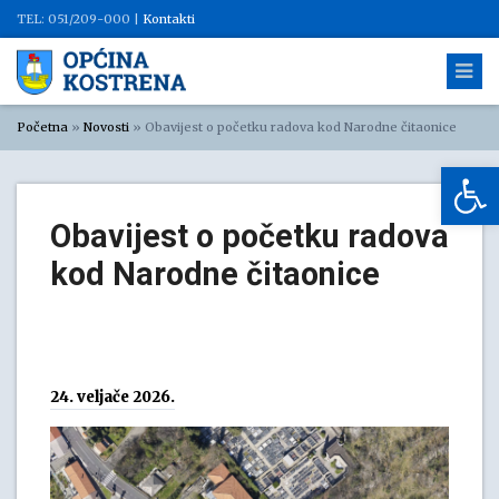
TEL: 051/209-000 |
Kontakti
Početna
»
Novosti
»
Obavijest o početku radova kod Narodne čitaonice
Op
Obavijest o početku radova
kod Narodne čitaonice
24. veljače 2026.