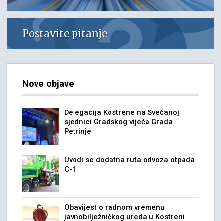
Postavite pitanje
Nove objave
Delegacija Kostrene na Svečanoj
sjednici Gradskog vijeća Grada
Petrinje
Uvodi se dodatna ruta odvoza otpada
C-1
Obavijest o radnom vremenu
javnobilježničkog ureda u Kostreni