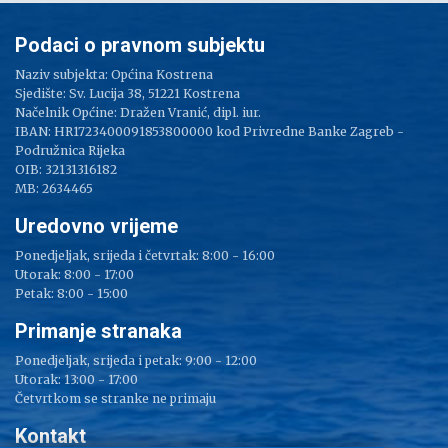
Podaci o pravnom subjektu
Naziv subjekta: Općina Kostrena
Sjedište: Sv. Lucija 38, 51221 Kostrena
Načelnik Općine: Dražen Vranić, dipl. iur.
IBAN: HR1723400091853800000 kod Privredne Banke Zagreb -
Podružnica Rijeka
OIB: 32131316182
MB: 2634465
Uredovno vrijeme
Ponedjeljak, srijeda i četvrtak: 8:00 - 16:00
Utorak: 8:00 - 17:00
Petak: 8:00 - 15:00
Primanje stranaka
Ponedjeljak, srijeda i petak: 9:00 - 12:00
Utorak: 13:00 - 17:00
Četvrtkom se stranke ne primaju
Kontakt