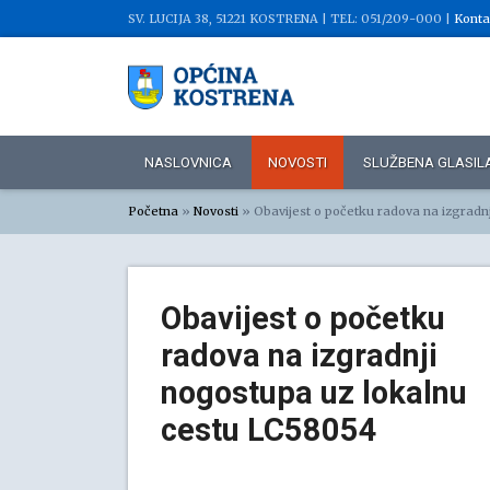
SV. LUCIJA 38, 51221 KOSTRENA |
TEL: 051/209-000 |
Konta
NASLOVNICA
NOVOSTI
SLUŽBENA GLASIL
Početna
»
Novosti
»
Obavijest o početku radova na izgradn
Obavijest o početku
radova na izgradnji
nogostupa uz lokalnu
cestu LC58054