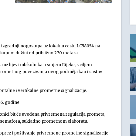
 izgradnji nogostupa uz lokalnu cestu LC58054 na
 ukupnoj dužini od približno 270 metara.
z lijevi rub kolnika u smjeru Rijeke, s ciljem
g prometnog povezivanja ovog područja kao i sustav
zontalne i vertikalne prometne signalizacije.
6. godine.
nici bit će uvedena privremena regulacija prometa,
 i semafora, sukladno prometnom elaboratu.
prez i poštivanje privremene prometne signalizacije