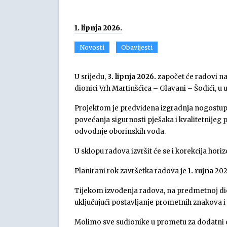
1. lipnja 2026.
Novosti
Obavijesti
U srijedu,
3. lipnja 2026.
započet će radovi na
dionici Vrh Martinšćica – Glavani – Šodići, u
Projektom je predviđena izgradnja nogostupa u
povećanja sigurnosti pješaka i kvalitetnije
odvodnje oborinskih voda.
U sklopu radova izvršit će se i korekcija hori
Planirani rok završetka radova je
1. rujna
202
Tijekom izvođenja radova, na predmetnoj dio
uključujući postavljanje prometnih znakova
Molimo sve sudionike u prometu za dodatni o