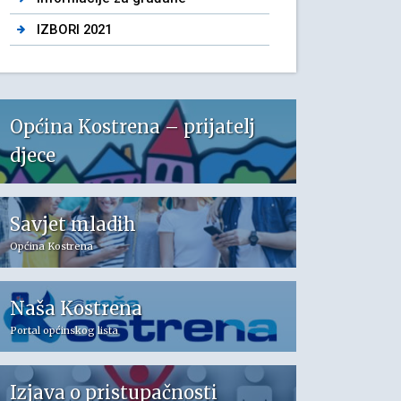
IZBORI 2021
Općina Kostrena – prijatelj
djece
Savjet mladih
Općina Kostrena
Naša Kostrena
Portal općinskog lista
Izjava o pristupačnosti