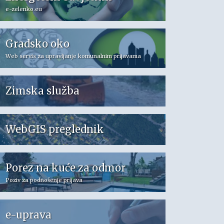
e-zelenko.eu
Gradsko oko
Web servis za upravljanje komunalnim prijavama
Zimska služba
WebGIS preglednik
Porez na kuće za odmor
Poziv za podnošenje prijava
e-uprava