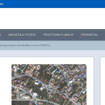
kti
A
NATJEČAJI I POZIVI
PROSTORNI PLANOVI
PRORAČUN
ji nogostupa uz lokalnu cestu LC58054