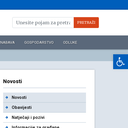
NABAVA
GOSPODARSTVO
ODLUKE
Op
Novosti
Novosti
Obavijesti
Natječaji i pozivi
Informacije za građane