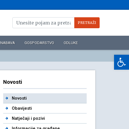
NABAVA
GOSPODARSTVO
ODLUKE
Op
Novosti
Novosti
Obavijesti
Natječaji i pozivi
Informacije za građane