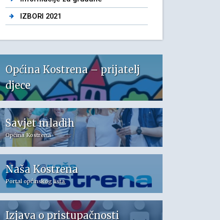
IZBORI 2021
Općina Kostrena – prijatelj
djece
Savjet mladih
Općina Kostrena
Naša Kostrena
Portal općinskog lista
Izjava o pristupačnosti