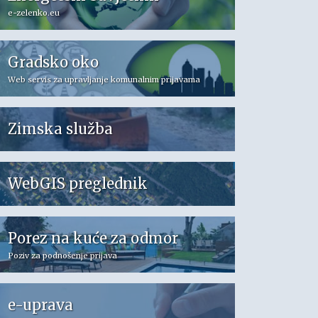
e-zelenko.eu
Gradsko oko
Web servis za upravljanje komunalnim prijavama
Zimska služba
WebGIS preglednik
Porez na kuće za odmor
Poziv za podnošenje prijava
e-uprava