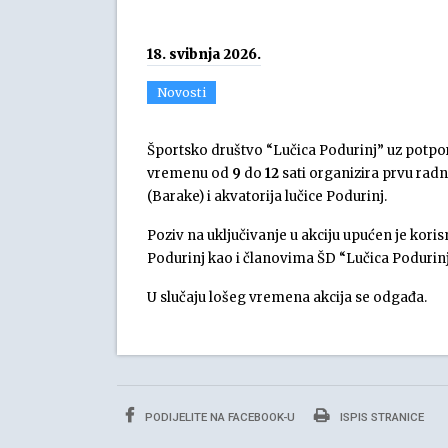
18. svibnja 2026.
Novosti
Športsko društvo “Lučica Podurinj” uz potpo
vremenu od
9
do
12
sati organizira prvu rad
(Barake) i akvatorija lučice Podurinj.
Poziv na uključivanje u akciju upućen je koris
Podurinj kao i članovima ŠD “Lučica Podurinj”
U slučaju lošeg vremena akcija se odgađa.
PODIJELITE NA FACEBOOK-U
ISPIS STRANICE