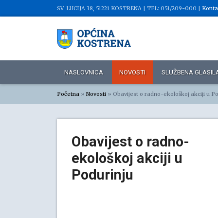
SV. LUCIJA 38, 51221 KOSTRENA |
TEL: 051/209-000 |
Konta
NASLOVNICA
NOVOSTI
SLUŽBENA GLASIL
Početna
»
Novosti
»
Obavijest o radno-ekološkoj akciji u P
Obavijest o radno-
ekološkoj akciji u
Podurinju