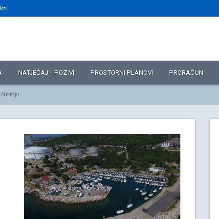
kti
A
NATJEČAJI I POZIVI
PROSTORNI PLANOVI
PRORAČUN
odurinju