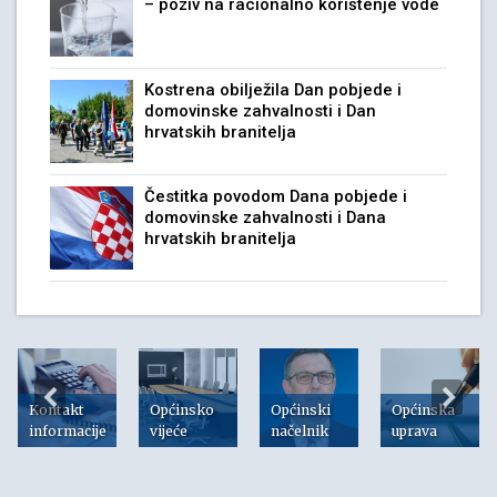
– poziv na racionalno korištenje vode
Kostrena obilježila Dan pobjede i
domovinske zahvalnosti i Dan
hrvatskih branitelja
Čestitka povodom Dana pobjede i
domovinske zahvalnosti i Dana
hrvatskih branitelja
Kontakt
Općinsko
Općinski
Općinska
informacije
vijeće
načelnik
uprava