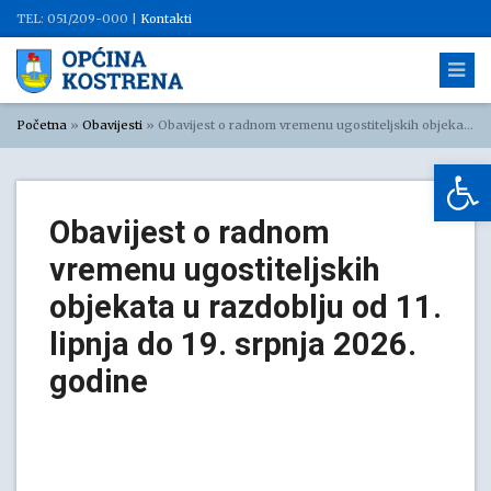
TEL: 051/209-000 |
Kontakti
Početna
»
Obavijesti
»
Obavijest o radnom vremenu ugostiteljskih objekata u razdoblju od 11. lipnja do 19. srpnja 2026. godine
Op
Obavijest o radnom
vremenu ugostiteljskih
objekata u razdoblju od 11.
lipnja do 19. srpnja 2026.
godine