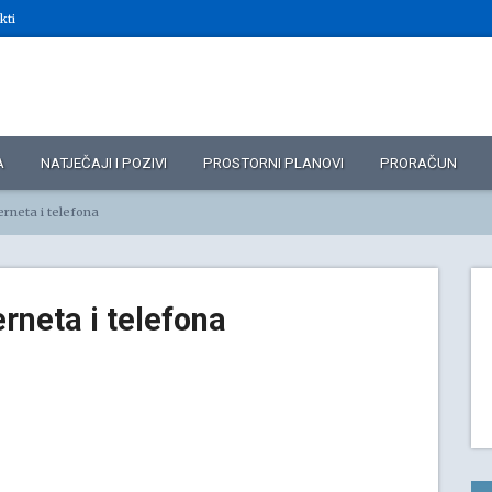
kti
A
NATJEČAJI I POZIVI
PROSTORNI PLANOVI
PRORAČUN
erneta i telefona
erneta i telefona