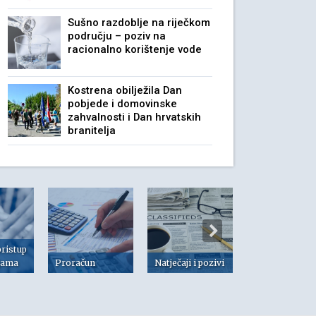
Sušno razdoblje na riječkom
području – poziv na
racionalno korištenje vode
Kostrena obilježila Dan
pobjede i domovinske
zahvalnosti i Dan hrvatskih
branitelja
pristup
jama
Proračun
Natječaji i pozivi
Dokumenti