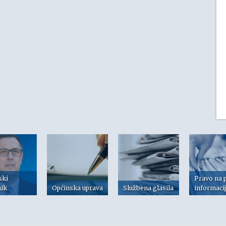
ski
Pravo na 
nik
Općinska uprava
Službena glasila
informaci