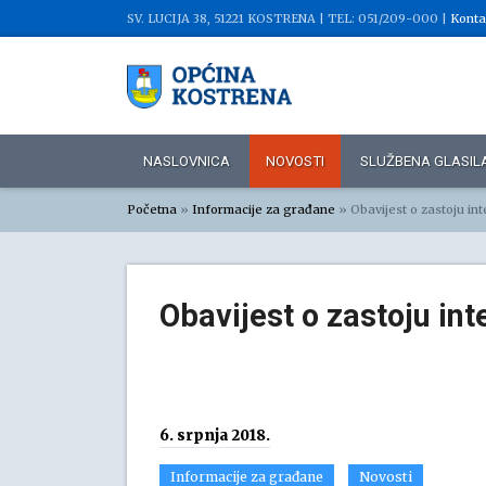
SV. LUCIJA 38, 51221 KOSTRENA |
TEL: 051/209-000 |
Konta
NASLOVNICA
NOVOSTI
SLUŽBENA GLASIL
Početna
»
Informacije za građane
»
Obavijest o zastoju int
Obavijest o zastoju int
6. srpnja 2018.
Informacije za građane
Novosti