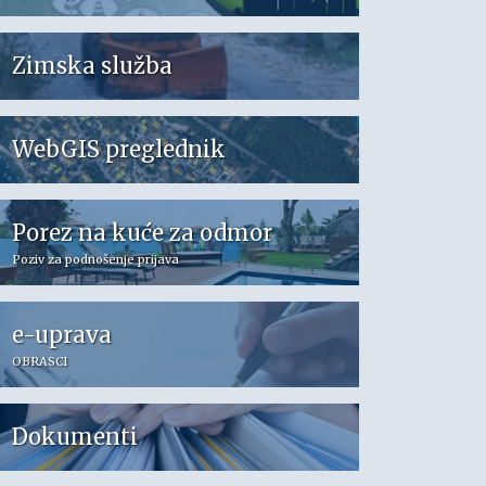
Zimska služba
WebGIS preglednik
Porez na kuće za odmor
Poziv za podnošenje prijava
e-uprava
OBRASCI
Dokumenti