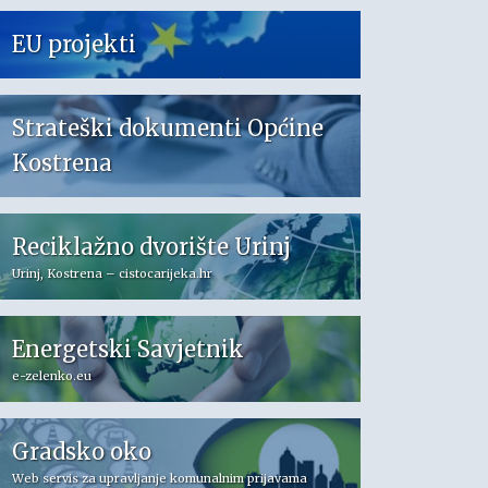
EU projekti
Strateški dokumenti Općine
Kostrena
Reciklažno dvorište Urinj
Urinj, Kostrena – cistocarijeka.hr
Energetski Savjetnik
e-zelenko.eu
Gradsko oko
Web servis za upravljanje komunalnim prijavama