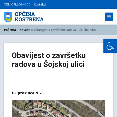
TEL: 051/209-000 |
Kontakti
Početna
»
Novosti
»
Obavijest o završetku radova u Šojskoj ulici
Op
Obavijest o završetku
radova u Šojskoj ulici
18. prosinca 2025.