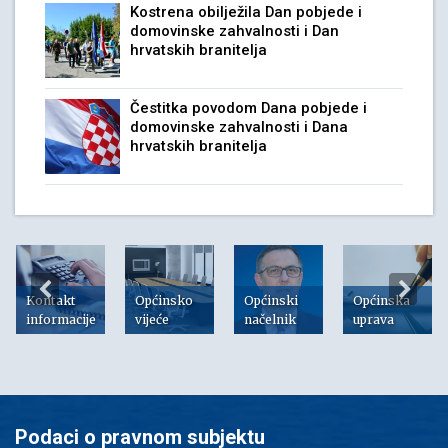
Kostrena obilježila Dan pobjede i
domovinske zahvalnosti i Dan
hrvatskih branitelja
Čestitka povodom Dana pobjede i
domovinske zahvalnosti i Dana
hrvatskih branitelja
Kontakt
Općinsko
Općinski
Općinska
informacije
vijeće
načelnik
uprava
Podaci o pravnom subjektu