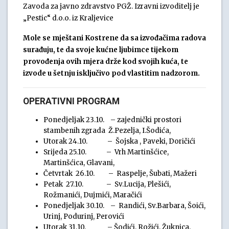
Zavoda za javno zdravstvo PGŽ. Izravni izvoditelj je
„Pestic“ d.o.o. iz Kraljevice
Mole se mještani Kostrene da sa izvođačima radova
surađuju, te da svoje kućne ljubimce tijekom
provođenja ovih mjera drže kod svojih kuća, te
izvode u šetnju isključivo pod vlastitim nadzorom.
OPERATIVNI PROGRAM
Ponedjeljak 23.10. – zajednički prostori
stambenih zgrada Ž.Pezelja, I.Šodića,
Utorak 24.10. – Šojska , Paveki, Doričići
Srijeda 25.10. – Vrh Martinšćice,
Martinšćica, Glavani,
Četvrtak 26.10. – Raspelje, Šubati, Mažeri
Petak 27.10. – Sv.Lucija, Plešići,
Rožmanići, Dujmići, Maračići
Ponedjeljak 30.10. – Randići, Sv.Barbara, Šoići,
Urinj, Podurinj, Perovići
Utorak 31.10. – Šodići, Rožići, Žuknica,