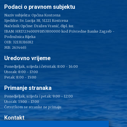
Podaci o pravnom subjektu
Naziv subjekta: Općina Kostrena
Sjedište: Sv. Lucija 38, 51221 Kostrena
Načelnik Općine: Dražen Vranić, dipl. iur.
IBAN: HR1723400091853800000 kod Privredne Banke Zagreb -
Podružnica Rijeka
OIB: 32131316182
MB: 2634465
Uredovno vrijeme
Ponedjeljak, srijeda i četvrtak: 8:00 - 16:00
Utorak: 8:00 - 17:00
Petak: 8:00 - 15:00
Primanje stranaka
Ponedjeljak, srijeda i petak: 9:00 - 12:00
Utorak: 13:00 - 17:00
Četvrtkom se stranke ne primaju
Kontakt
Adresa: Sv. Lucija 38