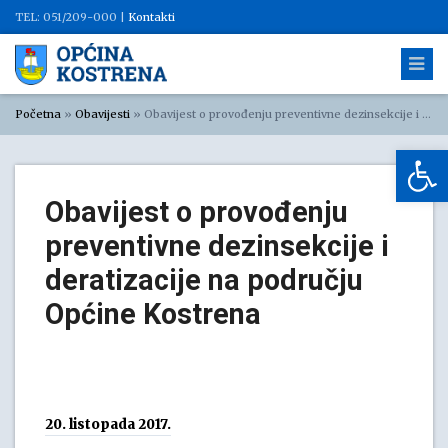
TEL: 051/209-000 |
Kontakti
Početna
»
Obavijesti
»
Obavijest o provođenju preventivne dezinsekcije i deratizacije na području Općine Kostrena
Op
Obavijest o provođenju
preventivne dezinsekcije i
deratizacije na području
Općine Kostrena
20. listopada 2017.