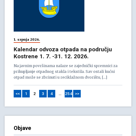
1. srpnja 2026.
Kalendar odvoza otpada na području
Kostrene 1. 7. -31. 12. 2026.
Na javnim površinama nalaze se zajednički spremnici za
prikupljanje otpadnog stakla i tekstila. Sav ostali kućni
otpad može se zbrinuti u reciklažnom dvorištu, […]
<<
1
2
3
4
…
254
>>
Objave