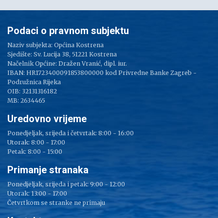
Podaci o pravnom subjektu
Naziv subjekta: Općina Kostrena
Sjedište: Sv. Lucija 38, 51221 Kostrena
Načelnik Općine: Dražen Vranić, dipl. iur.
IBAN: HR1723400091853800000 kod Privredne Banke Zagreb -
Podružnica Rijeka
OIB: 32131316182
MB: 2634465
Uredovno vrijeme
Ponedjeljak, srijeda i četvrtak: 8:00 - 16:00
Utorak: 8:00 - 17:00
Petak: 8:00 - 15:00
Primanje stranaka
Ponedjeljak, srijeda i petak: 9:00 - 12:00
Utorak: 13:00 - 17:00
Četvrtkom se stranke ne primaju