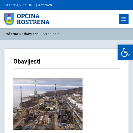
TEL: 051/209-000 |
Kontakti
Početna
»
Obavijesti
»
Stranica 2
Op
Obavijesti