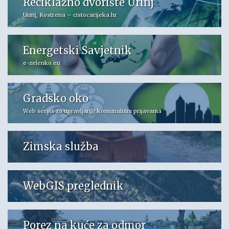
Reciklažno dvorište Urinj
Urinj, Kostrena – cistocarijeka.hr
Energetski Savjetnik
e-zelenko.eu
Gradsko oko
Web servis za upravljanje komunalnim prijavama
Zimska služba
WebGIS preglednik
Porez na kuće za odmor